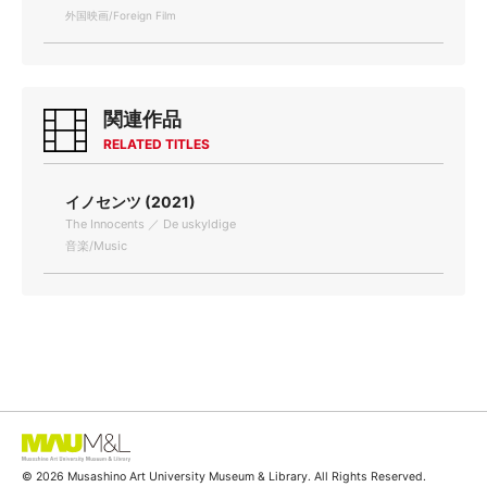
外国映画/Foreign Film
関連作品
RELATED TITLES
イノセンツ (2021)
The Innocents ／ De uskyldige
音楽/Music
© 2026 Musashino Art University Museum & Library. All Rights Reserved.