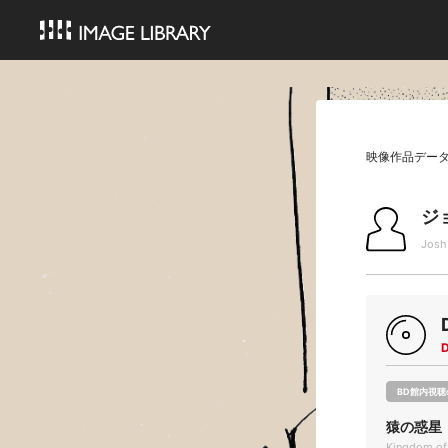
映像作品デー
ジ
Josh
BD館内視聴
猿の惑星 
Kingdom of 