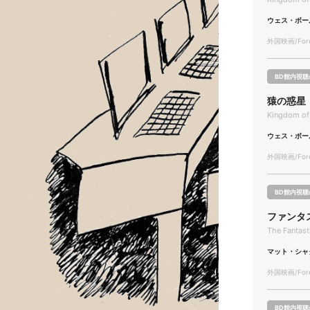
ウェス・ボー
外国映画/Forei
BD館内視聴
猿の惑星
Kingdom of 
ウェス・ボー
外国映画/Forei
BD館内視聴
ファンタ
The Fantasti
マット・シャ
外国映画/Forei
BD館内視聴