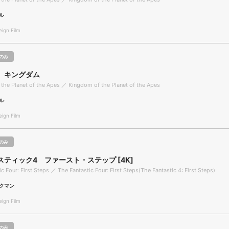
ル
gn Film
のみ
 キングダム
the Planet of the Apes ／ Kingdom of the Planet of the Apes
ル
gn Film
のみ
スティック4 ファースト・ステップ [4K]
c Four: First Steps ／ The Fantastic Four: First Steps(The Fantastic 4: First Steps)
クマン
gn Film
のみ