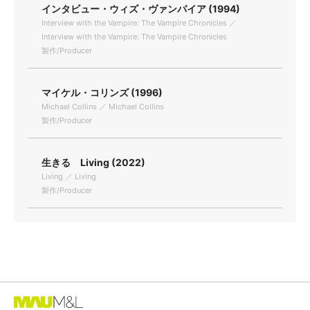
インタビュー・ウィズ・ヴァンパイア (1994)
Interview with the Vampire: The Vampire Chronicles ／
Interview with the Vampire: The Vampire Chronicles
製作/Producer
マイケル・コリンズ (1996)
Michael Collins ／ Michael Collins
製作/Producer
生きる Living (2022)
Living ／ Living
製作/Producer