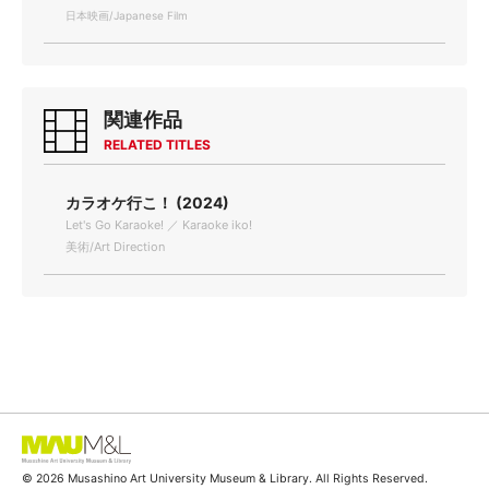
日本映画/Japanese Film
関連作品
RELATED TITLES
カラオケ行こ！ (2024)
Let's Go Karaoke! ／ Karaoke iko!
美術/Art Direction
© 2026 Musashino Art University Museum & Library. All Rights Reserved.