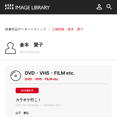
映像作品データベーストップ
人物情報：倉本 愛子
倉本 愛子
Aiko Kuramoto
DVD・VHS・FILM etc.
DVD・VHS・FILM etc.
DVD貸出可
カラオケ行こ！
Let's Go Karaoke! ／ Karaoke iko!
山下 敦弘