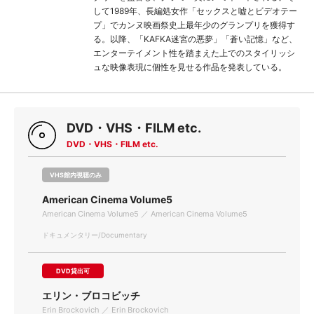
して1989年、長編処女作「セックスと嘘とビデオテー
プ」でカンヌ映画祭史上最年少のグランプリを獲得す
る。以降、「KAFKA迷宮の悪夢」「蒼い記憶」など、
エンターテイメント性を踏まえた上でのスタイリッシ
ュな映像表現に個性を見せる作品を発表している。
DVD・VHS・FILM etc.
DVD・VHS・FILM etc.
VHS館内視聴のみ
American Cinema Volume5
American Cinema Volume5 ／ American Cinema Volume5
ドキュメンタリー/Documentary
DVD貸出可
エリン・ブロコビッチ
Erin Brockovich ／ Erin Brockovich