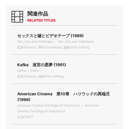
関連作品
RELATED TITLES
セックスと嘘とビデオテープ (1989)
Sex, Lies and Videotape ／ Sex, Lies and Videotape
監督/Director, 脚本/Screenplay, 編集/Film Editing
Kafka 迷宮の悪夢 (1991)
Kafka ／ Kafka
監督/Director, 編集/Film Editing
American Cinema 第10章 ハリウッドの異端児
(1996)
American Cinema:The Edge of Hollywood ／ American
Cinema:The Edge of Hollywood
出演/CAST