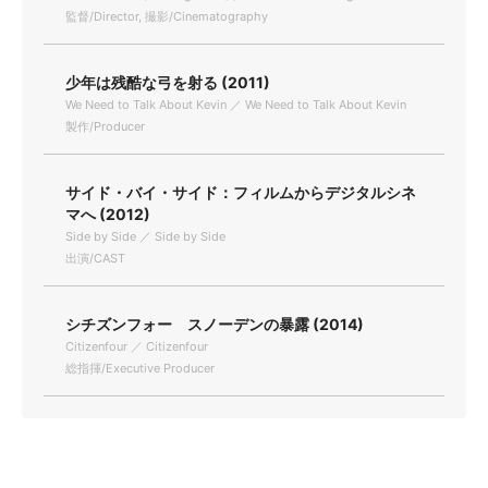
監督/Director, 撮影/Cinematography
少年は残酷な弓を射る (2011)
We Need to Talk About Kevin ／ We Need to Talk About Kevin
製作/Producer
サイド・バイ・サイド：フィルムからデジタルシネ
マへ (2012)
Side by Side ／ Side by Side
出演/CAST
シチズンフォー スノーデンの暴露 (2014)
Citizenfour ／ Citizenfour
総指揮/Executive Producer