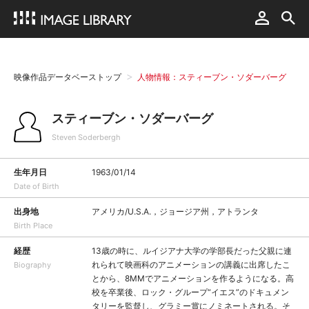
映像作品データベーストップ
人物情報：スティーブン・ソダーバーグ
スティーブン・ソダーバーグ
Steven Soderbergh
生年月日
1963/01/14
Date of Birth
出身地
アメリカ/U.S.A.，ジョージア州，アトランタ
Birth Place
経歴
13歳の時に、ルイジアナ大学の学部長だった父親に連
れられて映画科のアニメーションの講義に出席したこ
Biography
とから、8MMでアニメーションを作るようになる。高
校を卒業後、ロック・グループ“イエス”のドキュメン
タリーを監督し、グラミー賞にノミネートされる。そ