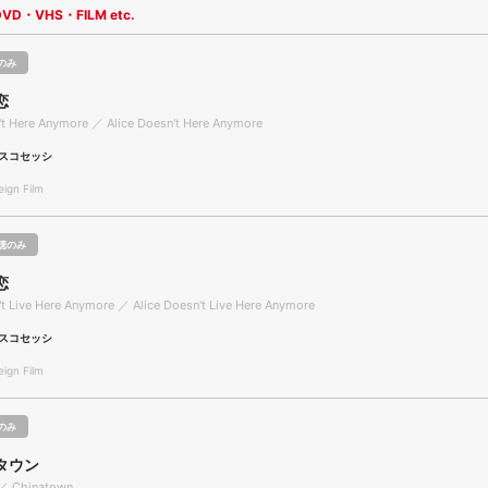
DVD・VHS・FILM etc.
のみ
恋
't Here Anymore ／ Alice Doesn't Here Anymore
スコセッシ
gn Film
聴のみ
恋
't Live Here Anymore ／ Alice Doesn't Live Here Anymore
スコセッシ
gn Film
のみ
タウン
／ Chinatown