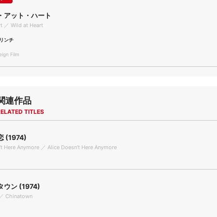
・アット・ハート
rt ／ Wild at Heart
リンチ
gn Film
関連作品
ELATED TITLES
(1974)
't Here Anymore ／ Alice Doesn't Here Anymore
ウン (1974)
／ Chinatown