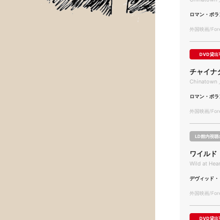
ロマン・ポラ
外国映画/Forei
DVD貸出
チャイナ
Chinatown 
ロマン・ポラ
外国映画/Forei
LD館内視聴
ワイルド
Wild at Hea
デヴィッド・
外国映画/Forei
DVD貸出