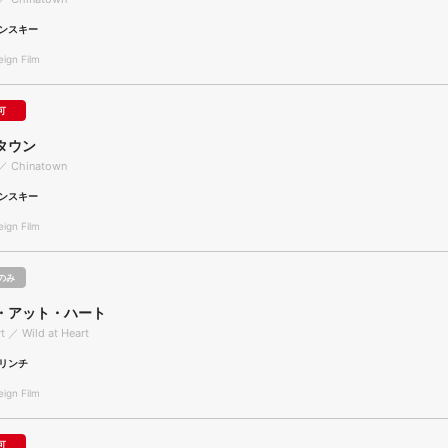
ンスキー
gn Film
可
タウン
／ Chinatown
ンスキー
gn Film
のみ
・アット・ハート
rt ／ Wild at Heart
リンチ
gn Film
可