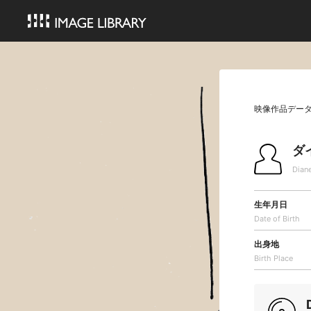
映像作品デー
ダ
Dian
生年月日
Date of Birth
出身地
Birth Place