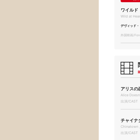
ワイルド
Wild at Hea
デヴィッド・
外国映画/Forei
R
アリスの恋 
Alice Doesn
出演/CAST
チャイナタ
Chinatown 
出演/CAST