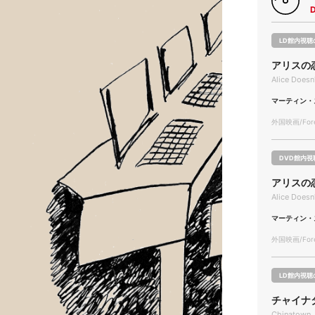
LD館内視聴
アリスの
Alice Doesn
マーティン・
外国映画/Forei
DVD館内視
アリスの
Alice Doesn
マーティン・
外国映画/Forei
LD館内視聴
チャイナ
Chinatown 