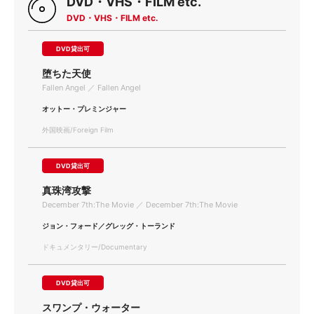
DVD・VHS・FILM etc.
DVD・VHS・FILM etc.
DVD貸出可
堕ちた天使
Fallen Angel ／ Fallen Angel
オットー・プレミンジャー
外国映画/Foreign Film
DVD貸出可
真珠湾攻撃
December 7th:The Movie ／ December 7th:The Movie
ジョン・フォード／グレッグ・トーランド
ドキュメンタリー/Documentary
DVD貸出可
スワンプ・ウォーター