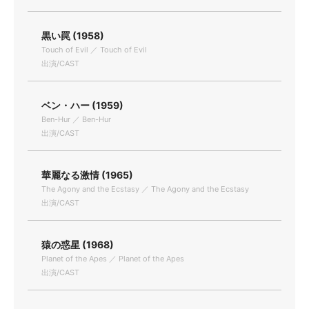
黒い罠 (1958)
Touch of Evil ／ Touch of Evil
出演/CAST
ベン・ハー (1959)
Ben-Hur ／ Ben-Hur
出演/CAST
華麗なる激情 (1965)
The Agony and the Ecstasy ／ The Agony and the Ecstasy
出演/CAST
猿の惑星 (1968)
Planet of the Apes ／ Planet of the Apes
出演/CAST