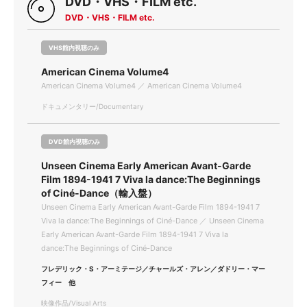
DVD・VHS・FILM etc.
DVD・VHS・FILM etc.
VHS館内視聴のみ
American Cinema Volume4
American Cinema Volume4 ／ American Cinema Volume4
ドキュメンタリー/Documentary
DVD館内視聴のみ
Unseen Cinema Early American Avant-Garde
Film 1894-1941 7 Viva la dance:The Beginnings
of Ciné-Dance（輸入盤）
Unseen Cinema Early American Avant-Garde Film 1894-1941 7
Viva la dance:The Beginnings of Ciné-Dance ／ Unseen Cinema
Early American Avant-Garde Film 1894-1941 7 Viva la
dance:The Beginnings of Ciné-Dance
フレデリック・S・アーミテージ／チャールズ・アレン／ダドリー・マー
フィー 他
映像作品/Visual Arts