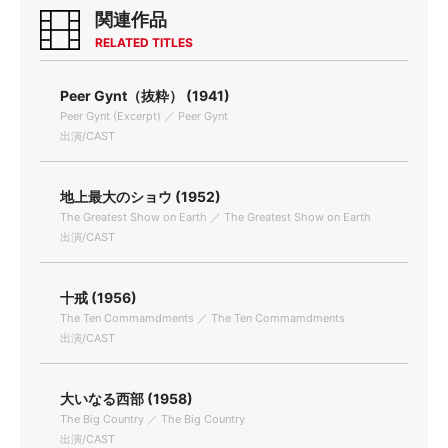
関連作品
RELATED TITLES
Peer Gynt（抜粋） (1941)
Peer Gynt (Excerpt) ／ Peer Gynt
出演/CAST
地上最大のショウ (1952)
The Greatest Show on Earth ／ The Greatest Show on Earth
出演/CAST
十戒 (1956)
The Ten Commamdments ／ The Ten Commamdments
出演/CAST
大いなる西部 (1958)
The Big Country ／ The Big Country
出演/CAST