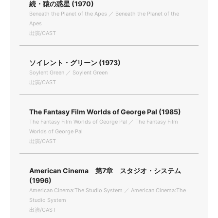
続・猿の惑星 (1970)
Beneath the Planet of the Apes ／ Beneath the Planet of the
Apes
出演/CAST
ソイレント・グリーン (1973)
Soylent Green ／ Soylent Green
出演/CAST
The Fantasy Film Worlds of George Pal (1985)
The Fantasy Film Worlds of George Pal ／ The Fantasy Film
Worlds of George Pal
出演/CAST
American Cinema 第7章 スタジオ・システム
(1996)
American Cinema:The Studio System ／ American Cinema:The
Studio System
出演/CAST