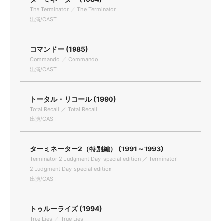
The Terminator ／ The Terminator
出演/CAST
コマンドー (1985)
Commando ／ Commando
出演/CAST
トータル・リコール (1990)
Total Recall ／ Total Recall
出演/CAST
ターミネーター2（特別編） (1991～1993)
Terminator 2:Judgment Day-special edition ／ Terminator
2:Judgment Day-special edition
出演/CAST
トゥルーライズ (1994)
True Lies ／ True Lies