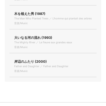
木を植えた男 (1987)
The Man Who Planted Trees ／ L'homme qui plantait des arbres
音楽/Music
大いなる河の流れ (1993)
The Mighty River ／ Le fleuve aux grandes eaux
音楽/Music
岸辺のふたり (2000)
Father and Daughter ／ Father and Daughter
音楽/Music