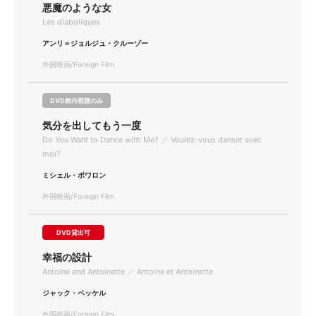
悪魔のような女
Les diaboliques
アンリ＝ジョルジュ・クルーゾー
外国映画/Foreign Film
DVD館内視聴のみ
気分を出してもう一度
Do You Want to Dance with Me? ／ Voulez-vous danser avec
moi?
ミシェル・ボワロン
外国映画/Foreign Film
DVD貸出可
幸福の設計
Antoine and Antoinette ／ Antoine et Antoinette
ジャック・ベッケル
外国映画/Foreign Film