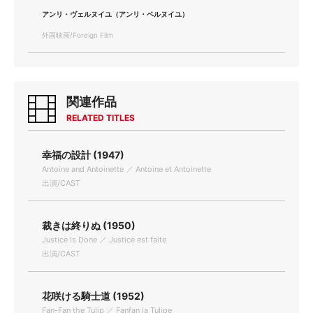
アンリ・ヴェルヌイユ（アンリ・ベルヌイユ）
外国映画/Foreign Film
関連作品
RELATED TITLES
幸福の設計 (1947)
Antoine and Antoinette ／ Antoine et Antoinette
出演/CAST
裁きは終りぬ (1950)
Justice Is Done ／ Justice est faite
出演/CAST
花咲ける騎士道 (1952)
Fan-Fan the Tulip ／ Fanfan la Tulipe