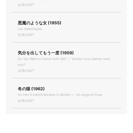
出演/CAST
悪魔のような女 (1955)
Les diaboliques
出演/CAST
気分を出してもう一度 (1959)
Do You Want to Dance with Me? ／ Voulez-vous danser avec
moi?
出演/CAST
冬の猿 (1962)
It's Hot in Hell(A Monkey in Winter) ／ Un singe en hiver
出演/CAST