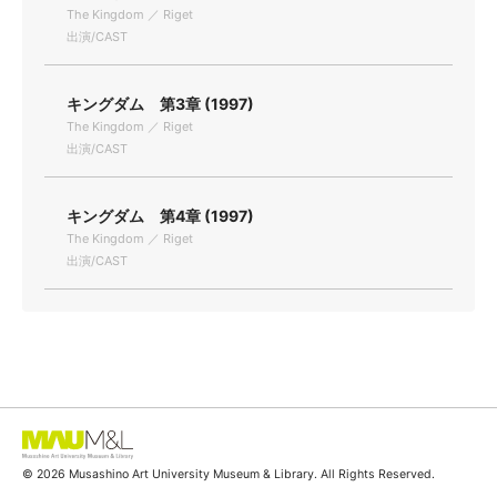
The Kingdom ／ Riget
出演/CAST
キングダム 第3章 (1997)
The Kingdom ／ Riget
出演/CAST
キングダム 第4章 (1997)
The Kingdom ／ Riget
出演/CAST
© 2026 Musashino Art University Museum & Library. All Rights Reserved.