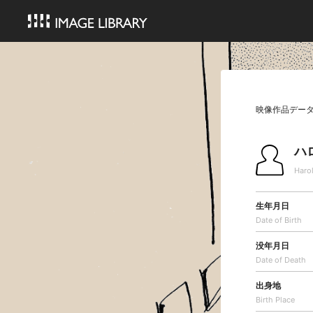
映像作品デー
ハ
Haro
生年月日
Date of Birth
没年月日
Date of Death
出身地
Birth Place