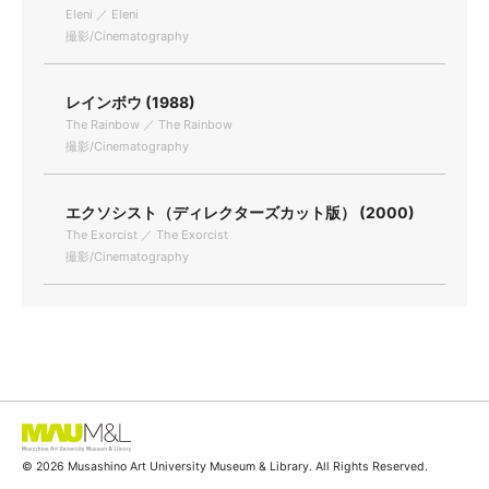
Eleni ／ Eleni
撮影/Cinematography
レインボウ (1988)
The Rainbow ／ The Rainbow
撮影/Cinematography
エクソシスト（ディレクターズカット版） (2000)
The Exorcist ／ The Exorcist
撮影/Cinematography
© 2026 Musashino Art University Museum & Library. All Rights Reserved.