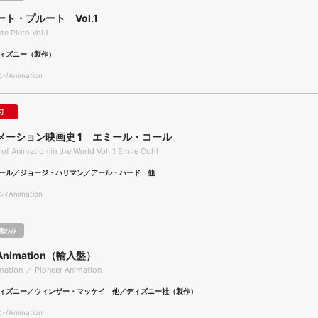
ト・プルート Vol.1
e Pluto Vol.1
ィズニー（製作）
Animation
可
メーション映画史 1 エミール・コール
 of Animation in the World Vol. 1 Emile Cohl
ール／ジョージ・ハリマン／アール・ハード 他
Animation
聴のみ
r Animation（輸入盤）
mation ／ Pioneer Animation
ィズニー／ウィンザー・マッケイ 他／ディズニー社（製作）
Animation