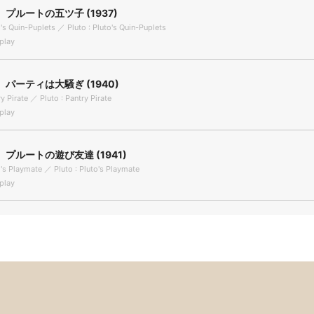
プルートの五ツ子 (1937)
o's Quin-Puplets ／ Pluto : Pluto's Quin-Puplets
play
パーティは大騒ぎ (1940)
ry Pirate ／ Pluto : Pantry Pirate
play
プルートの遊び友達 (1941)
o's Playmate ／ Pluto : Pluto's Playmate
play