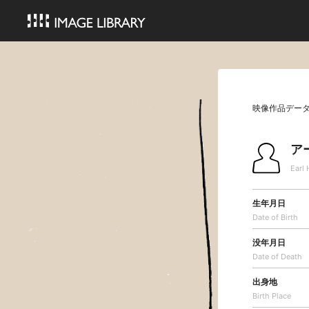
映像作品デー
ア
Earl 
生年月日
Date of Birth
没年月日
Date of Death
出身地
Birth Place