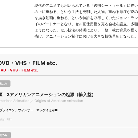
現代のアニメでも用いられている「透明シート（セル）に描い
の上に重ねる」という手法を発明した人物。重ねる順序が逆の
を描き動画に重ねる」という特許を取得していたジョン・ラン
イのパートナーとなり、セル画使用権を売る会社を設立、多額
ようになった。セル技法の発明により、一枚一枚に背景を描く
省け、アニメーション制作における大きな技術革新となった。
DVD・VHS・FILM etc.
DVD・VHS・FILM etc.
聴のみ
源 3アメリカンアニメーションの起源（輸入盤）
American Animation ／ Origins of American Animation
ブライエン／ウィンザー・マッケイほか■
gn Film
聴のみ