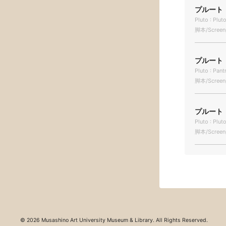
プルート 
Pluto : Plut
脚本/Screen
プルート 
Pluto : Pant
脚本/Screen
プルート 
Pluto : Plut
脚本/Screen
© 2026 Musashino Art University Museum & Library. All Rights Reserved.