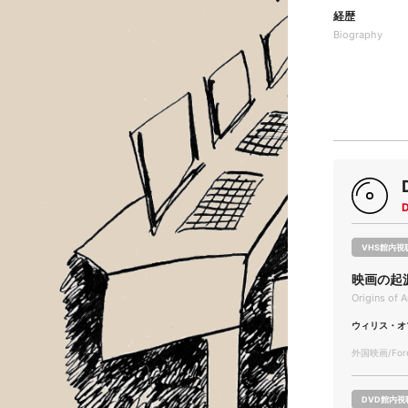
経歴
Biography
VHS館内視
映画の起
Origins of 
ウィリス・オ
外国映画/Forei
DVD館内視