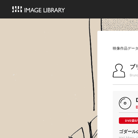
映像作品デー
ブ
Brun
DVD貸出
ゴダール
Hail Mary ／