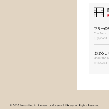
R
マリーの本
The Book of
出演/CAST
まぼろし (
Under the S
出演/CAST
© 2026 Musashino Art University Museum & Library. All Rights Reserved.