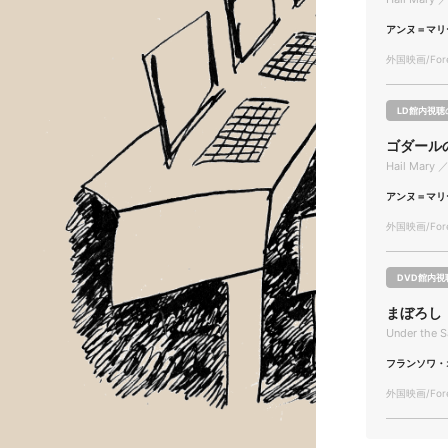
アンヌ＝マリ
外国映画/Forei
LD館内視聴
ゴダール
Hail Mary ／
アンヌ＝マリ
外国映画/Forei
DVD館内視
まぼろし
Under the S
フランソワ・
外国映画/Forei