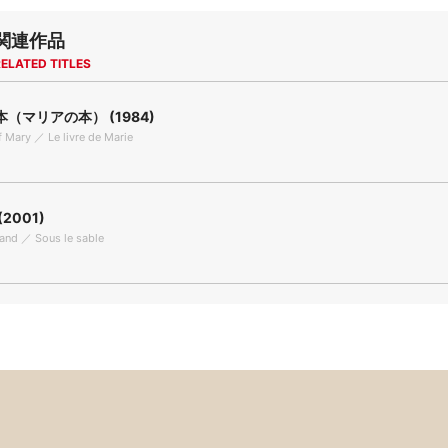
関連作品
ELATED TITLES
（マリアの本） (1984)
 Mary ／ Le livre de Marie
2001)
and ／ Sous le sable