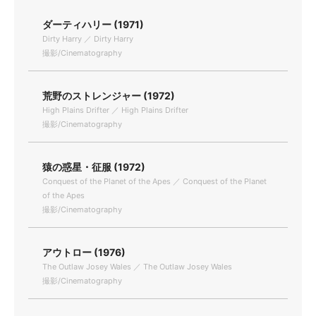
ダーティハリー (1971)
Dirty Harry ／ Dirty Harry
撮影/Cinematography
荒野のストレンジャー (1972)
High Plains Drifter ／ High Plains Drifter
撮影/Cinematography
猿の惑星・征服 (1972)
Conquest of the Planet of the Apes ／ Conquest of the Planet
of the Apes
撮影/Cinematography
アウトロー (1976)
The Outlaw Josey Wales ／ The Outlaw Josey Wales
撮影/Cinematography