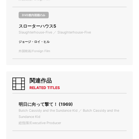
DVD館内視聴のみ
スローターハウス5
Slaughterhouse-Five ／ Slaughterhouse-Five
ジョージ・ロイ・ヒル
外国映画/Foreign Film
関連作品
RELATED TITLES
明日に向って撃て！ (1969)
Butch Cassidy and the Sundance Kid ／ Butch Cassidy and the
Sundance Kid
総指揮/Executive Producer