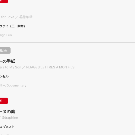
可
od for Love ／ 花様年華
ウァイ（王 家衛）
gn Film
聴のみ
への手紙
ters to My Son ／ NUAGES:LETTRES A MON FILS
ンセル
/Documentary
可
ーヌの庭
／ Séraphine
ロヴォスト