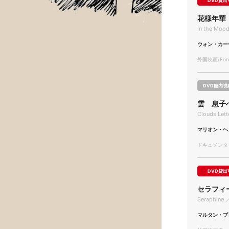
DVD貸出
花様年華
In the Mo
ウォン・カー
外国映画/Forei
DVD館内視
雲 息子
Clouds:Let
マリオン・ヘ
ドキュメンタリー
DVD貸出
セラフィ
Seraphine 
マルタン・プ