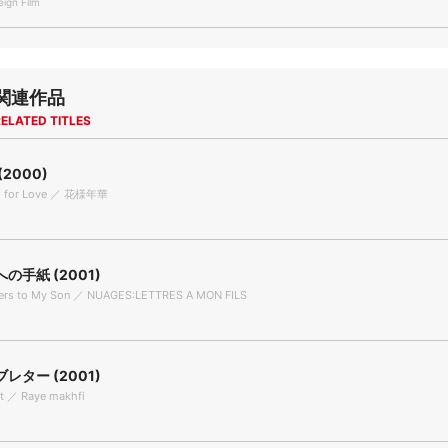
gn Film
関連作品
ELATED TITLES
2000)
od for Love ／ 花様年華
の手紙 (2001)
ters to My Son ／ NUAGES:LETTRES A MON FILS
レター (2001)
ot ／ Raye makhfi