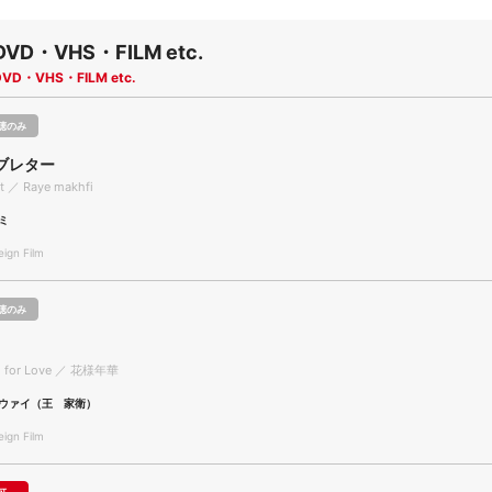
DVD・VHS・FILM etc.
DVD・VHS・FILM etc.
聴のみ
ブレター
ot ／ Raye makhfi
ミ
gn Film
聴のみ
od for Love ／ 花様年華
ウァイ（王 家衛）
gn Film