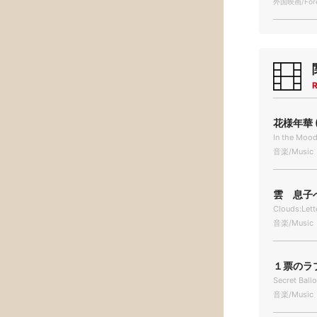
外国映画/Forei
R
花様年華 (
In the Mo
音楽/Music
雲 息子へ
Clouds:Let
音楽/Music
１票のラブ
Secret Ball
音楽/Music