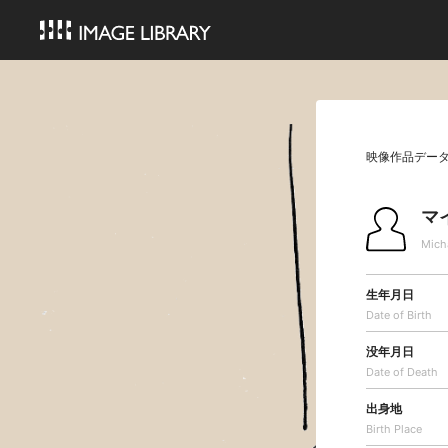
映像作品デー
マ
Mich
生年月日
Date of Birth
没年月日
Date of Death
出身地
Birth Place