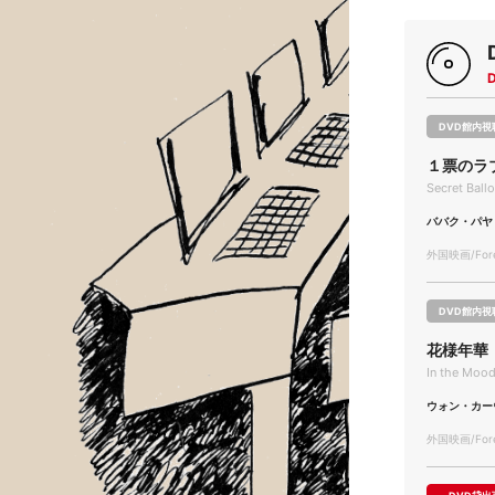
DVD館内視
１票のラ
Secret Ball
ババク・パヤ
外国映画/Forei
DVD館内視
花様年華
In the Mo
ウォン・カー
外国映画/Forei