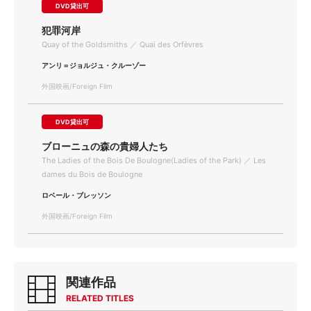
DVD貸出可
犯罪河岸
Quay of the Goldsmiths ／ Quai des Orfèvres
アンリ＝ジョルジュ・クルーゾー
外国映画/Foreign Film
DVD貸出可
ブローニュの森の貴婦人たち
The Ladies of the Bois De Boulogne(Ladies of the Park) ／ Les
dames du Bois de Boulogne
ロベール・ブレッソン
外国映画/Foreign Film
関連作品
RELATED TITLES