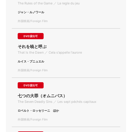
The Rules of the Game ／ La regle du jeu
ジャン・ルノワール
外国映画/Foreign Film
DVD貸出可
それを暁と呼ぶ
That Is the Dawn ／ Cela s'appelle l'aurore
ルイス・ブニュエル
外国映画/Foreign Film
DVD貸出可
七つの大罪（オムニバス）
The Seven Deadly Sins ／ Les sept péchés capitaux
ロベルト・ロッセリーニ ほか
外国映画/Foreign Film