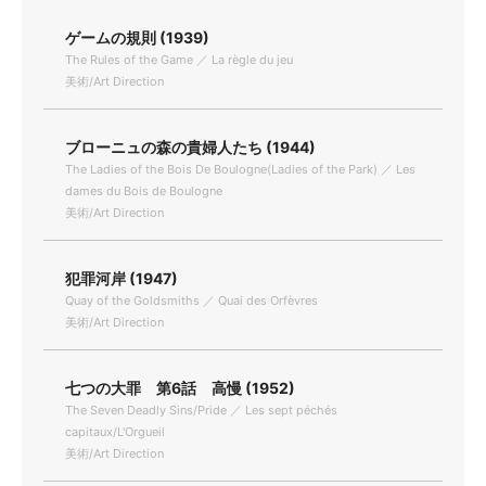
ゲームの規則 (1939)
The Rules of the Game ／ La règle du jeu
美術/Art Direction
ブローニュの森の貴婦人たち (1944)
The Ladies of the Bois De Boulogne(Ladies of the Park) ／ Les
dames du Bois de Boulogne
美術/Art Direction
犯罪河岸 (1947)
Quay of the Goldsmiths ／ Quai des Orfèvres
美術/Art Direction
七つの大罪 第6話 高慢 (1952)
The Seven Deadly Sins/Pride ／ Les sept péchés
capitaux/L'Orgueil
美術/Art Direction