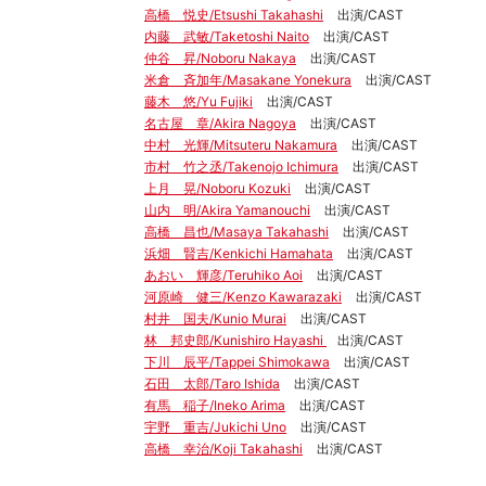
高橋 悦史/Etsushi Takahashi
出演/CAST
内藤 武敏/Taketoshi Naito
出演/CAST
仲谷 昇/Noboru Nakaya
出演/CAST
米倉 斉加年/Masakane Yonekura
出演/CAST
藤木 悠/Yu Fujiki
出演/CAST
名古屋 章/Akira Nagoya
出演/CAST
中村 光輝/Mitsuteru Nakamura
出演/CAST
市村 竹之丞/Takenojo Ichimura
出演/CAST
上月 晃/Noboru Kozuki
出演/CAST
山内 明/Akira Yamanouchi
出演/CAST
高橋 昌也/Masaya Takahashi
出演/CAST
浜畑 賢吉/Kenkichi Hamahata
出演/CAST
あおい 輝彦/Teruhiko Aoi
出演/CAST
河原崎 健三/Kenzo Kawarazaki
出演/CAST
村井 国夫/Kunio Murai
出演/CAST
林 邦史郎/Kunishiro Hayashi
出演/CAST
下川 辰平/Tappei Shimokawa
出演/CAST
石田 太郎/Taro Ishida
出演/CAST
有馬 稲子/Ineko Arima
出演/CAST
宇野 重吉/Jukichi Uno
出演/CAST
高橋 幸治/Koji Takahashi
出演/CAST