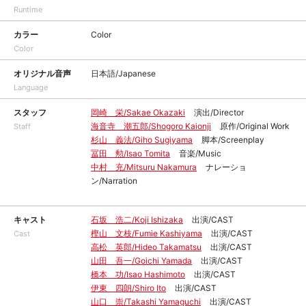
Runtime
カラー
Color
Color
オリジナル音声
日本語/Japanese
Language
スタッフ
岡崎 栄/Sakae Okazaki
演出/Director
海音寺 潮五郎/Shogoro Kaionji
原作/Original Work
Staff
杉山 義法/Giho Sugiyama
脚本/Screenplay
冨田 勲/Isao Tomita
音楽/Music
中村 充/Mitsuru Nakamura
ナレーショ
ン/Narration
キャスト
石坂 浩二/Koji Ishizaka
出演/CAST
樫山 文枝/Fumie Kashiyama
出演/CAST
Cast
高松 英郎/Hideo Takamatsu
出演/CAST
山田 吾一/Goichi Yamada
出演/CAST
橋本 功/Isao Hashimoto
出演/CAST
伊東 四朗/Shiro Ito
出演/CAST
山口 崇/Takashi Yamaguchi
出演/CAST