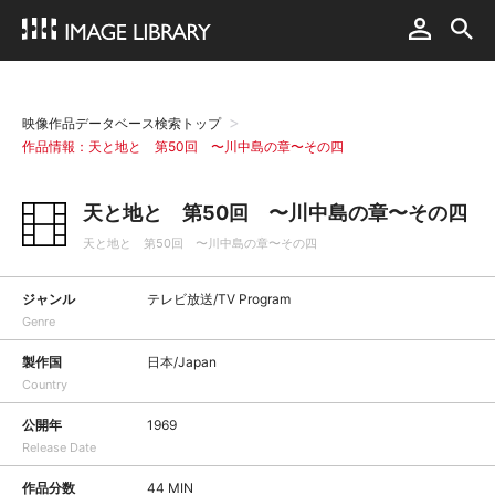
映像作品データベース検索トップ
作品情報：天と地と 第50回 〜川中島の章〜その四
天と地と 第50回 〜川中島の章〜その四
天と地と 第50回 〜川中島の章〜その四
ジャンル
テレビ放送/TV Program
Genre
製作国
日本/Japan
Country
公開年
1969
Release Date
作品分数
44 MIN