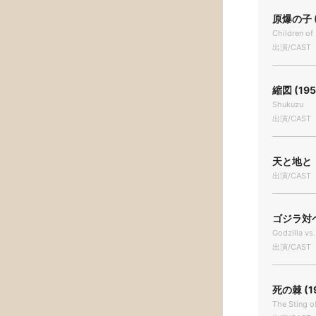
原爆の子 (
Children o
出演/CAST
縮図 (195
Shukuzu
出演/CAST
天と地と 
出演/CAST
ゴジラ対ヘド
Godzilla vs
出演/CAST
死の棘 (1
The Sting o