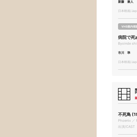
新藤 兼人
日本映画/Japa
VHS館内視
病院で死
Byoinde shi
市川 準
日本映画/Japa
R
不死鳥 (1
Phoenix ／ 
出演/CAST