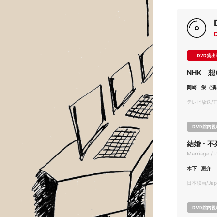
DVD貸出
NHK 
岡崎 栄（演
テレビ放送/TV
DVD館内視
結婚・不
Marriage / 
木下 惠介
日本映画/Japa
DVD館内視