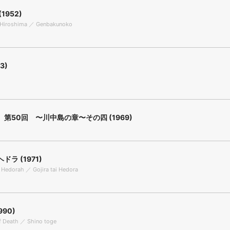
1952)
f Hiroshima ／ Genbakunoko
3)
第50回 〜川中島の章〜その四 (1969)
ラ (1971)
. Hedorah ／ Gojira tai Hedora
990)
f Death ／ Shino toge