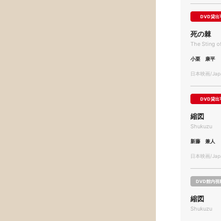
DVD貸出
死の棘
The Sting o
小栗 康平
日本映画/Japa
DVD貸出
縮図
Shukuzu
新藤 兼人
日本映画/Japa
DVD館内視
縮図
Shukuzu