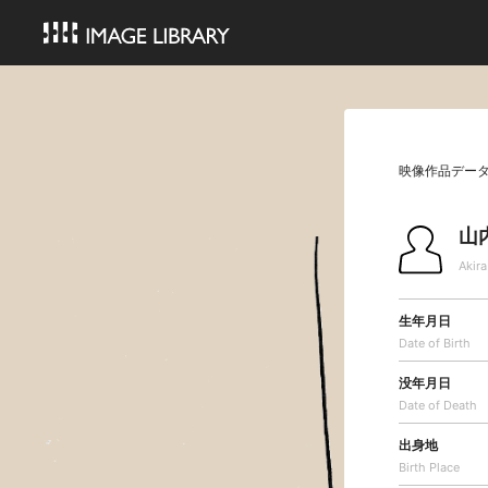
映像作品デー
山
Akir
生年月日
Date of Birth
没年月日
Date of Death
出身地
Birth Place