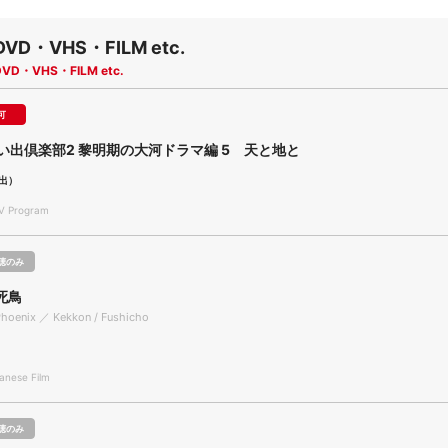
DVD・VHS・FILM etc.
DVD・VHS・FILM etc.
可
想い出倶楽部2 黎明期の大河ドラマ編 5 天と地と
出）
 Program
聴のみ
死鳥
Phoenix ／ Kekkon / Fushicho
nese Film
聴のみ