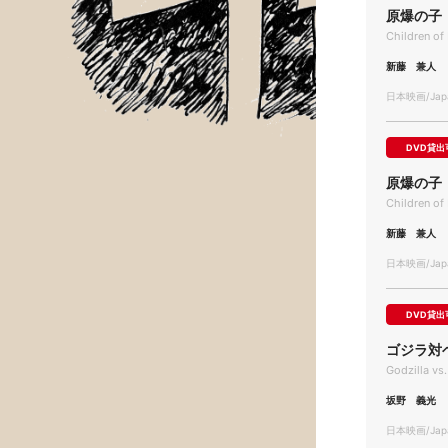
原爆の子
Children o
新藤 兼人
日本映画/Japa
DVD貸出
原爆の子
Children o
新藤 兼人
日本映画/Japa
DVD貸出
ゴジラ対
Godzilla vs
坂野 義光
日本映画/Japa