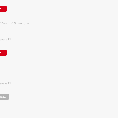
可
f Death ／ Shino toge
nese Film
可
nese Film
聴のみ