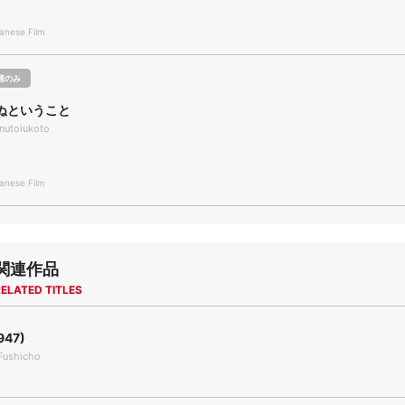
nese Film
聴のみ
ぬということ
nutoiukoto
nese Film
関連作品
ELATED TITLES
947)
Fushicho