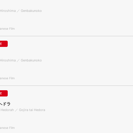
f Hiroshima ／ Genbakunoko
nese Film
可
f Hiroshima ／ Genbakunoko
nese Film
可
ヘドラ
. Hedorah ／ Gojira tai Hedora
nese Film