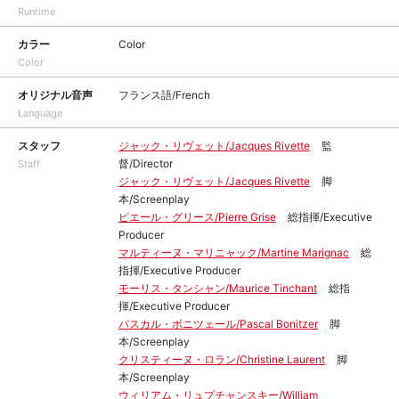
Runtime
カラー
Color
Color
オリジナル音声
フランス語/French
Language
スタッフ
ジャック・リヴェット/Jacques Rivette
監
督/Director
Staff
ジャック・リヴェット/Jacques Rivette
脚
本/Screenplay
ピエール・グリース/Pierre Grise
総指揮/Executive
Producer
マルティーヌ・マリニャック/Martine Marignac
総
指揮/Executive Producer
モーリス・タンシャン/Maurice Tinchant
総指
揮/Executive Producer
パスカル・ボニツェール/Pascal Bonitzer
脚
本/Screenplay
クリスティーヌ・ロラン/Christine Laurent
脚
本/Screenplay
ウィリアム・リュプチャンスキー/William