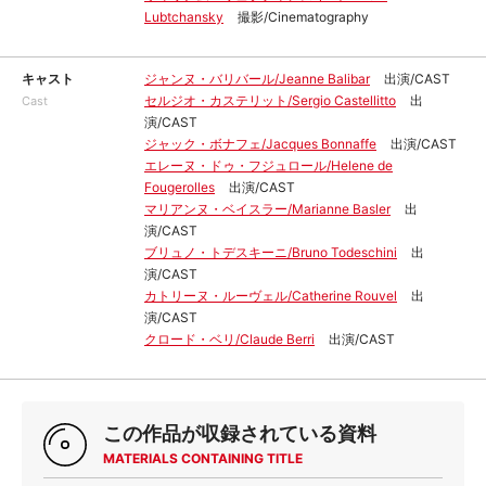
Lubtchansky
撮影/Cinematography
キャスト
ジャンヌ・バリバール/Jeanne Balibar
出演/CAST
セルジオ・カステリット/Sergio Castellitto
出
Cast
演/CAST
ジャック・ボナフェ/Jacques Bonnaffe
出演/CAST
エレーヌ・ドゥ・フジュロール/Helene de
Fougerolles
出演/CAST
マリアンヌ・ベイスラー/Marianne Basler
出
演/CAST
ブリュノ・トデスキーニ/Bruno Todeschini
出
演/CAST
カトリーヌ・ルーヴェル/Catherine Rouvel
出
演/CAST
クロード・ベリ/Claude Berri
出演/CAST
この作品が収録されている資料
MATERIALS CONTAINING TITLE