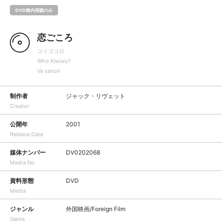
DVD館内視聴のみ
恋ごころ
コイゴコロ
Who Knows?
Va savoir
制作者
ジャック・リヴェット
Creator
公開年
2001
Release Date
媒体ナンバー
DV0202068
Media No
資料形態
DVD
Media
ジャンル
外国映画/Foreign Film
Genre