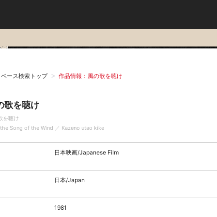
タベース検索トップ
作品情報：風の歌を聴け
の歌を聴け
歌を聴け
 the Song of the Wind ／ Kazeno utao kike
日本映画/Japanese Film
日本/Japan
1981