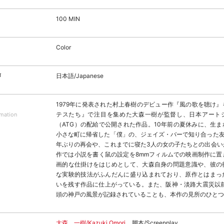
100 MIN
Color
声
日本語/Japanese
1979年に発表された村上春樹のデビュー作『風の歌を聴け
テスたち』で注目を集めた大森一樹が監督し、日本アート
rmation
（ATG）の配給で公開された作品。10年前の夏休みに、生
小さな町に帰省した「僕」の、ジェイズ・バーで知り合った友
年ぶりの再会や、これまでに寝た3人の女の子たちとの出会い
作では小説を書く鼠の設定を8mmフィルムでの映画制作に置
画的な仕掛けをはじめとして、大森自身の問題意識や、彼の
な実験的技法がふんだんに盛り込まれており、原作とはまっ
いを残す作品に仕上がっている。また、阪神・淡路大震災以前
頭の神戸の風景が記録されていることも、本作の見所のひとつ
大森 一樹/Kazuki Omori
脚本/Screenplay