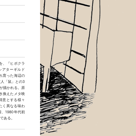
』を、『ヒポクラ
シアターギルド
まれ育った海辺の
人「鼠」との3
が描かれる。原
き換えたメタ映
得意とする様々
たく異なる味わ
、1980年代初
である。