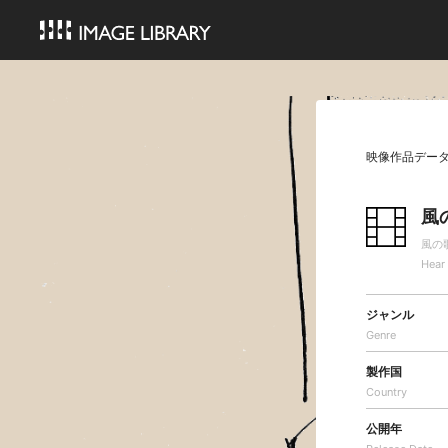
映像作品デー
風
風の
Hear
ジャンル
Genre
製作国
Country
公開年