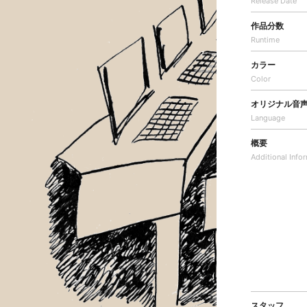
Release Date
作品分数
Runtime
カラー
Color
オリジナル音
Language
概要
Additional
Info
スタッフ