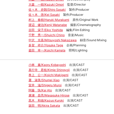
大森 一樹/Kazuki Omori
監督/Director
佐々木 史朗/Shiro Sasaki
製作/Producer
佐々木 啓/Kei Sasaki
製作/Producer
村上 春樹/Haruki Murakami
原作/Original Work
渡辺 健治/Kenji Watanabe
撮影/Cinematography
吉田 栄子/Eiko Yoshida
編集/Film Editing
千野 秀一/Shuichi Chino
音楽/Music
中沢 光喜/Mitsuyoshi Nakazawa
録音/Sound Mixing
多賀 祥介/Yosuke Taga
企画/Planning
釜田 幸一/Koichi Kamata
照明/Lighting
小林 薫/Kaoru Kobayashi
出演/CAST
真行寺 君枝/Kimie Shingyoji
出演/CAST
巻上 公一/Koichi Makigami
出演/CAST
蕭 淑美/Shumei Xiao
出演/CAST
室井 滋/Shigeru Muroi
出演/CAST
阿藤 快/Kai Ato
出演/CAST
廣瀬 昌亮/Masasuke Hirose
出演/CAST
黒木 和雄/Kazuo Kuroki
出演/CAST
坂田 明/Akira Sakata
出演/CAST