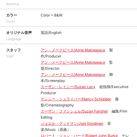
Runtime
カラー
Color + B&W
Color
オリジナル音声
英語/English
Language
スタッフ
アン・メークピース/Anne Makepeace
製
作/Producer
Staff
アン・メークピース/Anne Makepeace
監
督/Director
アン・メークピース/Anne Makepeace
脚
本/Screenplay
スーザン・レイシー/Suzan Lacy
総指揮/Executive
Producer
ナンシー・シュライバー/Nancy Schreiber
撮
影/Cinematography
スーザン・ファンシェル/Suzan Fanshel
編集/Film
Editing
ジョエル・グッドマン/Joel Goodman
音
楽/Music（原曲）
ロバート・ジョン・バーク/Robert John Burke
ナレ