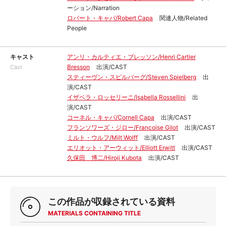
ーション/Narration
ロバート・キャパ/Robert Capa
関連人物/Related
People
キャスト
アンリ・カルティエ・ブレッソン/Henri Cartier
Bresson
出演/CAST
Cast
スティーヴン・スピルバーグ/Steven Spielberg
出
演/CAST
イザベラ・ロッセリーニ/Isabella Rossellini
出
演/CAST
コーネル・キャパ/Cornell Capa
出演/CAST
フランソワーズ・ジロー/Francoise Gilot
出演/CAST
ミルト・ウルフ/Milt Wolff
出演/CAST
エリオット・アーウィット/Elliott Erwitt
出演/CAST
久保田 博二/Hiroji Kubota
出演/CAST
この作品が収録されている資料
MATERIALS CONTAINING TITLE