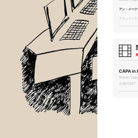
アン・メーク
ドキュメンタリー
R
CAPA in 
Robert Capa
出演/CAST