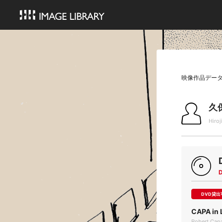
映像作品デー
久
Hiroj
DVD貸出
CAPA in 
Robert Capa