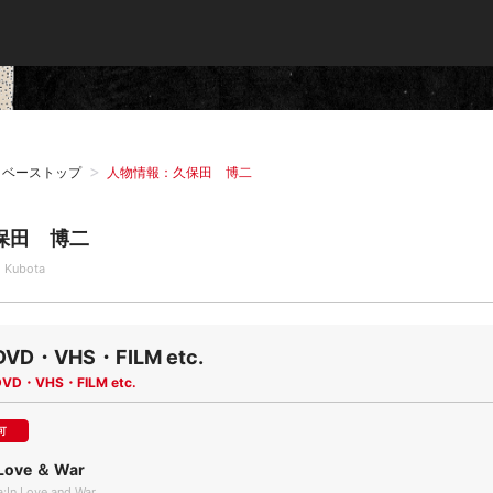
タベーストップ
人物情報：久保田 博二
保田 博二
i Kubota
DVD・VHS・FILM etc.
DVD・VHS・FILM etc.
可
Love ＆ War
:In Love and War