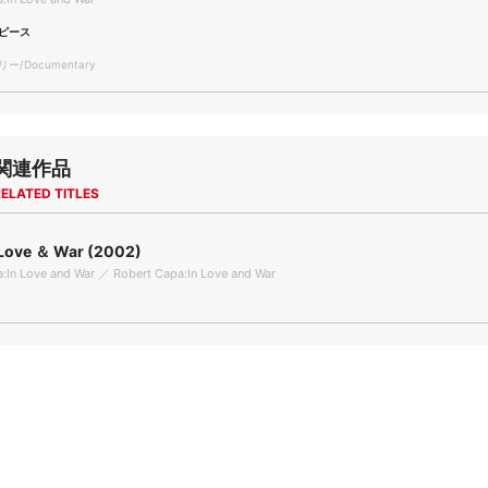
ピース
/Documentary
関連作品
ELATED TITLES
Love ＆ War (2002)
:In Love and War ／ Robert Capa:In Love and War