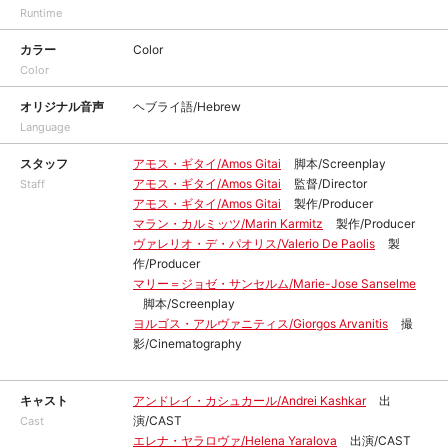
Runtime
カラー
Color
Color
オリジナル音声
ヘブライ語/Hebrew
Language
スタッフ
アモス・ギタイ/Amos Gitai
脚本/Screenplay
アモス・ギタイ/Amos Gitai
監督/Director
Staff
アモス・ギタイ/Amos Gitai
製作/Producer
マラン・カルミッツ/Marin Karmitz
製作/Producer
ヴァレリオ・デ・パオリス/Valerio De Paolis
製
作/Producer
マリー＝ジョゼ・サンセルム/Marie-Jose Sanselme
脚本/Screenplay
ヨルゴス・アルヴァニティス/Giorgos Arvanitis
撮
影/Cinematography
キャスト
アンドレイ・カシュカール/Andrei Kashkar
出
演/CAST
Cast
エレナ・ヤラロヴァ/Helena Yaralova
出演/CAST