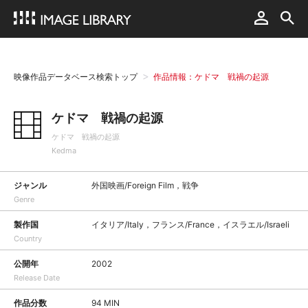
映像作品データベース検索トップ
作品情報：ケドマ 戦禍の起源
ケドマ 戦禍の起源
ケドマ 戦禍の起源
Kedma
ジャンル
外国映画/Foreign Film，戦争
Genre
製作国
イタリア/Italy，フランス/France，イスラエル/Israeli
Country
公開年
2002
Release Date
作品分数
94 MIN