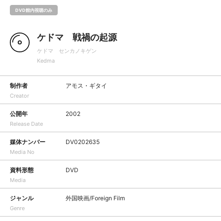
DVD館内視聴のみ
ケドマ 戦禍の起源
ケドマ センカノキゲン
Kedma
制作者
アモス・ギタイ
Creator
公開年
2002
Release Date
媒体ナンバー
DV0202635
Media No
資料形態
DVD
Media
ジャンル
外国映画/Foreign Film
Genre