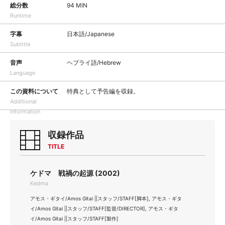
総分数
94 MIN
Runtime
字幕
日本語/Japanese
Subtitle
音声
ヘブライ語/Hebrew
Language
この資料について
特典として予告編を収録。
Additional
Information
収録作品
TITLE
ケドマ 戦禍の起源 (2002)
Kedma
アモス・ギタイ/Amos Gitai ||スタッフ/STAFF[脚本], アモス・ギタ
イ/Amos Gitai ||スタッフ/STAFF[監督/DIRECTOR], アモス・ギタ
イ/Amos Gitai ||スタッフ/STAFF[製作]