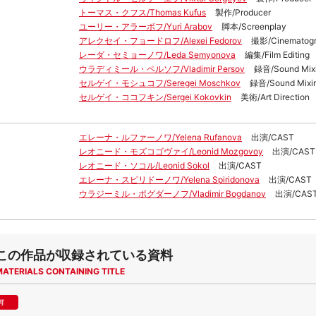
トーマス・クフス/Thomas Kufus
製作/Producer
ユーリー・アラーボフ/Yuri Arabov
脚本/Screenplay
アレクセイ・フョードロフ/Alexei Fedorov
撮影/Cinematog
レーダ・セミョーノワ/Leda Semyonova
編集/Film Editing
ウラディミール・ペルソフ/Vladimir Persov
録音/Sound Mix
セルゲイ・モシュコフ/Seregei Moschkov
録音/Sound Mixi
セルゲイ・ココフキン/Sergei Kokovkin
美術/Art Direction
エレーナ・ルファーノワ/Yelena Rufanova
出演/CAST
レオニード・モズコゴヴァイ/Leonid Mozgovoy
出演/CAST
レオニード・ソコル/Leonid Sokol
出演/CAST
エレーナ・スピリドーノワ/Yelena Spiridonova
出演/CAST
ウラジーミル・ボグダーノフ/Vladimir Bogdanov
出演/CAS
この作品が収録されている資料
MATERIALS CONTAINING TITLE
可