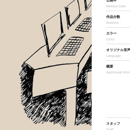
公開年
Release Date
作品分数
Runtime
カラー
Color
オリジナル音
Language
概要
Additional
Info
スタッフ
Staff