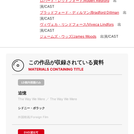
ロバート・レッドフォード/Robert Redford
出
演/CAST
ブラッドフォード・ディルマン/Bradford Dillman
出
演/CAST
ヴィヴェカ・リンドフォース/Viveca Lindfors
出
演/CAST
ジェームズ・ウッズ/James Woods
出演/CAST
この作品が収録されている資料
MATERIALS CONTAINING TITLE
LD館内視聴のみ
追憶
The Way We Were ／ The Way We Were
シドニー・ポラック
外国映画/Foreign Film
DVD貸出可