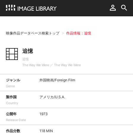
映像作品データベース検索トップ
作品情報：追憶
追憶
追憶
The Way We Were ／ The Way We Were
ジャンル
外国映画/Foreign Film
Genre
製作国
アメリカ/U.S.A.
Country
公開年
1973
Release Date
作品分数
118 MIN