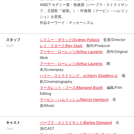
46回アカデミー賞・歌曲賞（バーブラ・ストライサン
ド、主題歌『追憶』）・作曲賞（マービン・ハムリッ
シュ）を受賞。
作品キーワード：マッカーシズム
スタッフ
シドニー・ポラック/Sydney Pollack
監督/Director
レイ・スターク/Ray Stark
製作/Producer
Staff
アーサー・ローレンツ/Arthur Laurents
原作/Original
Work
アーサー・ローレンツ/Arthur Laurents
脚
本/Screenplay
ハリー・ストラドリング Jr./Harry Stradling Jr.
撮
影/Cinematography
マーガレット・ブース/Margaret Booth
編集/Film
Editing
マービン・ハムリッシュ/Marvin Hamlisch
音
楽/Music
キャスト
バーブラ・ストライサンド/Barbra Streisand
出
演/CAST
Cast