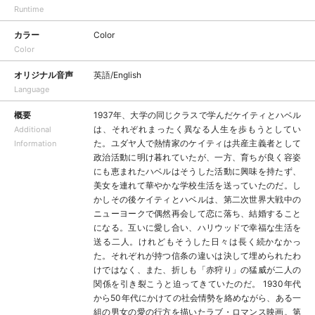
Runtime
カラー
Color
Color
オリジナル音声
英語/English
Language
概要
1937年、大学の同じクラスで学んだケイティとハベル
は、それぞれまったく異なる人生を歩もうとしてい
Additional
た。ユダヤ人で熱情家のケイティは共産主義者として
Information
政治活動に明け暮れていたが、一方、育ちが良く容姿
にも恵まれたハベルはそうした活動に興味を持たず、
美女を連れて華やかな学校生活を送っていたのだ。し
かしその後ケイティとハベルは、第二次世界大戦中の
ニューヨークで偶然再会して恋に落ち、結婚すること
になる。互いに愛し合い、ハリウッドで幸福な生活を
送る二人。けれどもそうした日々は長く続かなかっ
た。それぞれが持つ信条の違いは決して埋められたわ
けではなく、また、折しも「赤狩り」の猛威が二人の
関係を引き裂こうと迫ってきていたのだ。 1930年代
から50年代にかけての社会情勢を絡めながら、ある一
組の男女の愛の行方を描いたラブ・ロマンス映画。第