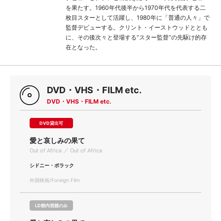
を果たす。1960年代後半から1970年代を代表する二
枚目スターとして活躍し、1980年に「普通の人々」で
監督デビューする。クリント・イーストウッドととも
に、その後次々と登場する“スター監督”の先駆け的存
在となった。
DVD・VHS・FILM etc.
DVD・VHS・FILM etc.
DVD貸出可
愛と哀しみの果て
Out of Africa ／ Out of Africa
シドニー・ポラック
外国映画/Foreign Film
LD館内視聴のみ