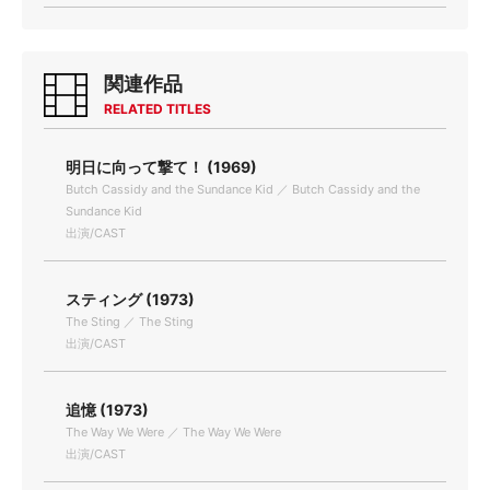
関連作品
RELATED TITLES
明日に向って撃て！ (1969)
Butch Cassidy and the Sundance Kid ／ Butch Cassidy and the
Sundance Kid
出演/CAST
スティング (1973)
The Sting ／ The Sting
出演/CAST
追憶 (1973)
The Way We Were ／ The Way We Were
出演/CAST