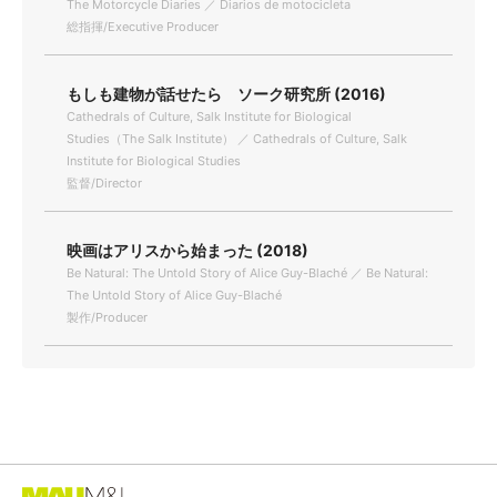
The Motorcycle Diaries ／ Diarios de motocicleta
総指揮/Executive Producer
もしも建物が話せたら ソーク研究所 (2016)
Cathedrals of Culture, Salk Institute for Biological
Studies（The Salk Institute） ／ Cathedrals of Culture, Salk
Institute for Biological Studies
監督/Director
映画はアリスから始まった (2018)
Be Natural: The Untold Story of Alice Guy-Blaché ／ Be Natural:
The Untold Story of Alice Guy-Blaché
製作/Producer