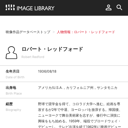
映像作品データベーストップ
人物情報：ロバート・レッドフォード
ロバート・レッドフォード
Robert Redford
生年月日
1936/08/18
Date of Birth
出身地
アメリカ/U.S.A.，カリフォルニア州，サンタモニカ
Birth Place
経歴
野球で奨学金を得て、コロラド大学へ進む。絵画を専
攻するが2年で中退、ヨーロッパを放浪する。帰国後、
Biography
ニューヨークで舞台美術家を志すが、修行中に演技に
興味をもち始める。1959年、端役でブロードウェイ・
デビューし、テレビ出演を経て1962年に映画デビュー