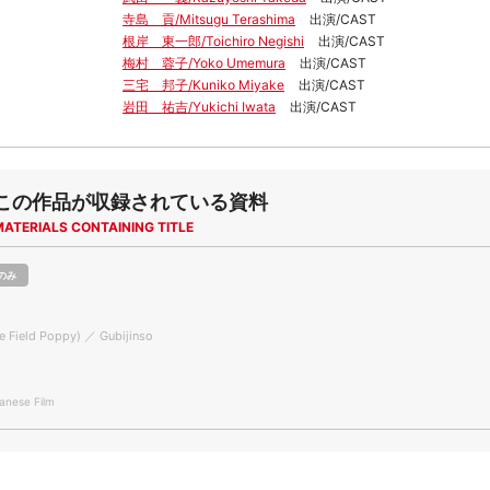
寺島 貢/Mitsugu Terashima
出演/CAST
根岸 東一郎/Toichiro Negishi
出演/CAST
梅村 蓉子/Yoko Umemura
出演/CAST
三宅 邦子/Kuniko Miyake
出演/CAST
岩田 祐吉/Yukichi Iwata
出演/CAST
この作品が収録されている資料
MATERIALS CONTAINING TITLE
のみ
 Field Poppy) ／ Gubijinso
nese Film