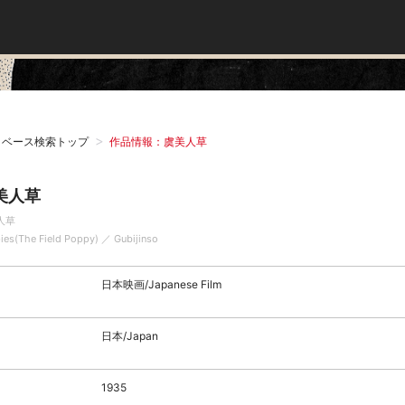
タベース検索トップ
作品情報：虞美人草
美人草
人草
ies(The Field Poppy) ／ Gubijinso
日本映画/Japanese Film
日本/Japan
1935