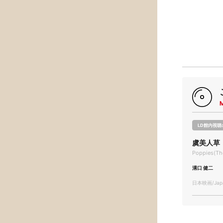
LD館内視聴
虞美人草
Poppies(The
溝口 健二
日本映画/Japa