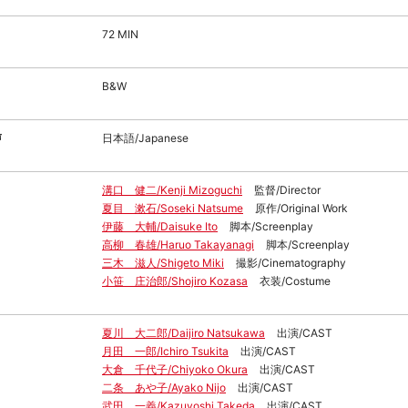
72 MIN
B&W
声
日本語/Japanese
溝口 健二/Kenji Mizoguchi
監督/Director
夏目 漱石/Soseki Natsume
原作/Original Work
伊藤 大輔/Daisuke Ito
脚本/Screenplay
高柳 春雄/Haruo Takayanagi
脚本/Screenplay
三木 滋人/Shigeto Miki
撮影/Cinematography
小笹 庄治郎/Shojiro Kozasa
衣装/Costume
夏川 大二郎/Daijiro Natsukawa
出演/CAST
月田 一郎/Ichiro Tsukita
出演/CAST
大倉 千代子/Chiyoko Okura
出演/CAST
二条 あや子/Ayako Nijo
出演/CAST
武田 一義/Kazuyoshi Takeda
出演/CAST