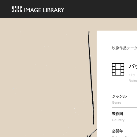
映像作品デー
バ
バッ
Batm
ジャンル
Genre
製作国
Country
公開年