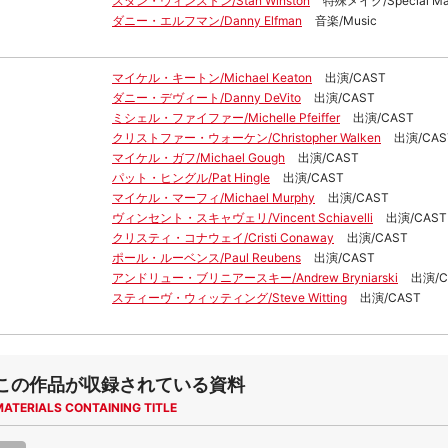
スタン・ウィンストン/Stan Winston
特殊メイク/Special Ma
ダニー・エルフマン/Danny Elfman
音楽/Music
マイケル・キートン/Michael Keaton
出演/CAST
ダニー・デヴィート/Danny DeVito
出演/CAST
ミシェル・ファイファー/Michelle Pfeiffer
出演/CAST
クリストファー・ウォーケン/Christopher Walken
出演/CAS
マイケル・ガフ/Michael Gough
出演/CAST
パット・ヒングル/Pat Hingle
出演/CAST
マイケル・マーフィ/Michael Murphy
出演/CAST
ヴィンセント・スキャヴェリ/Vincent Schiavelli
出演/CAST
クリスティ・コナウェイ/Cristi Conaway
出演/CAST
ポール・ルーベンス/Paul Reubens
出演/CAST
アンドリュー・ブリニアースキー/Andrew Bryniarski
出演/C
スティーヴ・ウィッティング/Steve Witting
出演/CAST
この作品が収録されている資料
MATERIALS CONTAINING TITLE