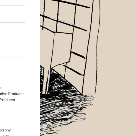
r
ive Producer
Producer
graphy