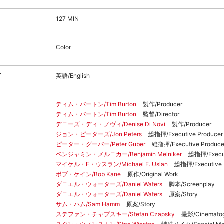
127 MIN
Color
声
英語/English
ティム・バートン/Tim Burton
製作/Producer
ティム・バートン/Tim Burton
監督/Director
デニーズ・ディ・ノヴィ/Denise Di Novi
製作/Producer
ジョン・ピーターズ/Jon Peters
総指揮/Executive Producer
ピーター・グーバー/Peter Guber
総指揮/Executive Produce
ベンジャミン・メルニカー/Benjamin Melniker
総指揮/Execut
マイケル・E・ウスラン/Michael E. Uslan
総指揮/Executive 
ボブ・ケイン/Bob Kane
原作/Original Work
ダニエル・ウォーターズ/Daniel Waters
脚本/Screenplay
ダニエル・ウォーターズ/Daniel Waters
原案/Story
サム・ハム/Sam Hamm
原案/Story
ステファン・チャプスキー/Stefan Czapsky
撮影/Cinemato