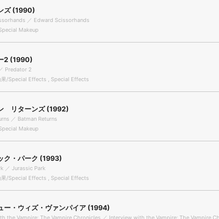
 (1990)
ssorhands ／ Edward Scissorhands
ecial Makeup
 (1990)
／ Predator 2
Special Effects , Special Effects
 リターンズ (1992)
urns ／ Batman Returns
ecial Makeup
ク・パーク (1993)
rk ／ Jurassic Park
Special Effects , Special Effects
ー・ウィズ・ヴァンパイア (1994)
ith the Vampire: The Vampire Chronicles ／ Interview with the Vampire: The Vampire C