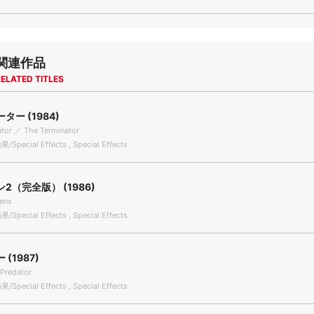
関連作品
ELATED TITLES
ター (1984)
ator ／ The Terminator
Special Effects , Special Effects
2（完全版） (1986)
iens
Special Effects , Special Effects
(1987)
Predator
Special Effects , Special Effects