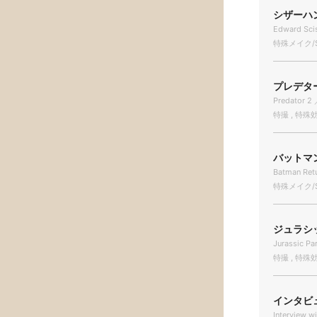
シザーハンズ
Edward Sci
特殊メイク/Sp
プレデター2
Predator 2 
特撮 , 特殊効果/
バットマン
Batman Ret
特殊メイク/Sp
ジュラシッ
Jurassic Pa
特撮 , 特殊効果/
インタビュ
Interview w