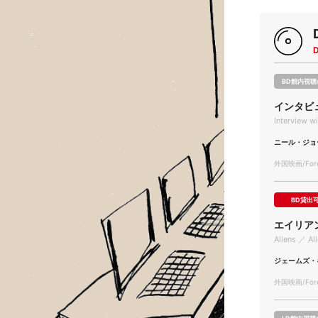
BD館内視聴
インタビ
Interview w
ニール・ジョ
外国映画/Forei
BD貸出
エイリア
Aliens ／ Al
ジェームズ・
外国映画/Forei