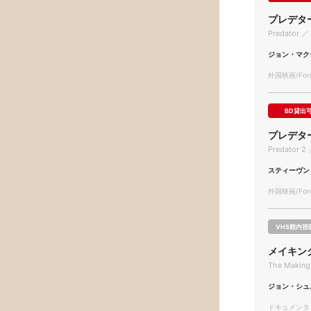
プレデタ
Predator ／ 
ジョン・マク
外国映画/Forei
BD貸出
プレデタ
Predator 2 
スティーヴン
外国映画/Forei
VHS館内視
メイキン
The Making 
ジョン・シュ
ドキュメンタリー