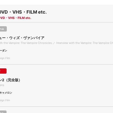
DVD・VHS・FILM etc.
DVD・VHS・FILM etc.
のみ
ュー・ウィズ・ヴァンパイア
ith the Vampire: The Vampire Chronicles ／ Interview with the Vampire: The Vampire C
ーダン
gn Film
可
ン2（完全版）
iens
キャメロン
gn Film