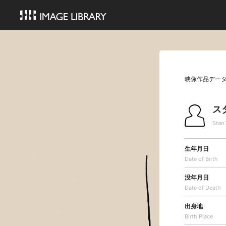
映像作品デー
ス
Stan
生年月日
Date of Birth
没年月日
Date of Death
出身地
Birth Place