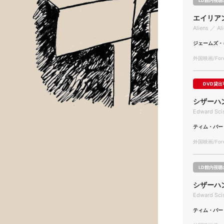
LD館内視聴
エイリア
Aliens ／ Al
ジェームズ・
外国映画/Forei
DVD貸出
シザーハ
Edward Sci
ティム・バー
外国映画/Forei
LD館内視聴
シザーハ
Edward Sci
ティム・バー