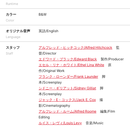
Runtime
カラー
B&W
Color
オリジナル音声
英語/English
Language
スタッフ
アルフレッド・ヒッチコック/Alfred Hitchcock
監
督/Director
Staff
エドワード・ブラック/Edward Black
製作/Producer
エセル・リナ・ホワイト/Ethel Lina White
原
作/Original Work
フランク・ローンダー/Frank Launder
脚
本/Screenplay
シドニー・ギリアット/Sidney Gilliat
脚
本/Screenplay
ジャック・E・コックス/Jack E. Cox
撮
影/Cinematography
アルフレッド・ルーム/Alfred Roome
編集/Film
Editing
ルイス・レヴィ/Louis Levy
音楽/Music