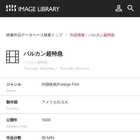
映像作品データベース検索トップ
作品情報：バルカン超特急
バルカン超特急
バルカン超特急
The Lady Vanishes ／ The Lady Vanishes
ジャンル
外国映画/Foreign Film
Genre
製作国
アメリカ/U.S.A.
Country
公開年
1938
Release Date
作品分数
95 MIN