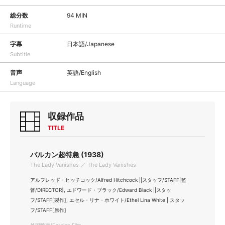
総分数
94 MIN
Runtime
字幕
日本語/Japanese
Subtitle
音声
英語/English
Language
収録作品
TITLE
バルカン超特急 (1938)
The Lady Vanishes ／ The Lady Vanishes
アルフレッド・ヒッチコック/Alfred Hitchcock ||スタッフ/STAFF[監
督/DIRECTOR], エドワード・ブラック/Edward Black ||スタッ
フ/STAFF[製作], エセル・リナ・ホワイト/Ethel Lina White ||スタッ
フ/STAFF[原作]