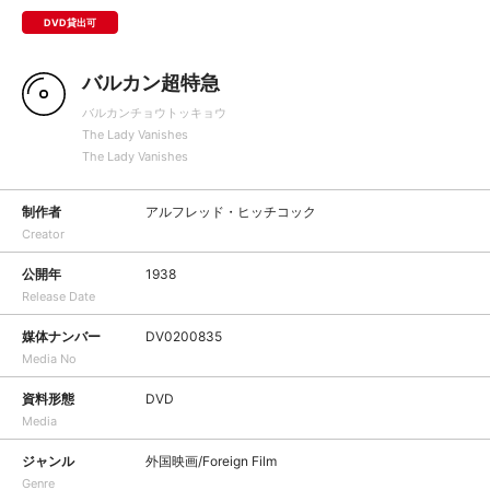
DVD貸出可
バルカン超特急
バルカンチョウトッキョウ
The Lady Vanishes
The Lady Vanishes
制作者
アルフレッド・ヒッチコック
Creator
公開年
1938
Release Date
媒体ナンバー
DV0200835
Media No
資料形態
DVD
Media
ジャンル
外国映画/Foreign Film
Genre