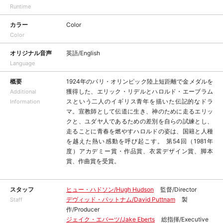
Runtime
カラー
Color
Color
オリジナル音声
英語/English
Language
概要
1924年のパリ・オリンピック陸上短距離で金メダルを
獲得した、エリック・リデルとハロルド・エーブラム
Additional
スという二人のイギリス青年を描いた伝記的なドラ
Information
マ。宣教師として伝道に生き、神のために走るエリッ
クと、ユダヤ人であるための差別を自らの試練とし、
走ることに青春を燃やすハロルドの姿は、国籍と人種
を越えた熱い感動を呼び起こす。 第54回（1981年
度）アカデミー賞・作品賞、衣裳デザイン賞、脚本
賞、作曲賞を受賞。
スタッフ
ヒュー・ハドソン/Hugh Hudson
監督/Director
デヴィッド・パットナム/David Puttnam
製
Staff
作/Producer
ジェイク・エバーツ/Jake Eberts
総指揮/Executive