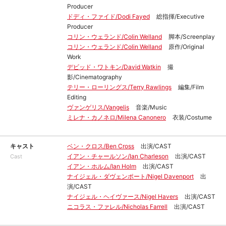
Producer
ドディ・ファイド/Dodi Fayed
総指揮/Executive
Producer
コリン・ウェランド/Colin Welland
脚本/Screenplay
コリン・ウェランド/Colin Welland
原作/Original
Work
デビッド・ワトキン/David Watkin
撮
影/Cinematography
テリー・ローリングス/Terry Rawlings
編集/Film
Editing
ヴァンゲリス/Vangelis
音楽/Music
ミレナ・カノネロ/Milena Canonero
衣装/Costume
キャスト
ベン・クロス/Ben Cross
出演/CAST
イアン・チャールソン/Ian Charleson
出演/CAST
Cast
イアン・ホルム/Ian Holm
出演/CAST
ナイジェル・ダヴェンポート/Nigel Davenport
出
演/CAST
ナイジェル・ヘイヴァース/Nigel Havers
出演/CAST
ニコラス・ファレル/Nicholas Farrell
出演/CAST