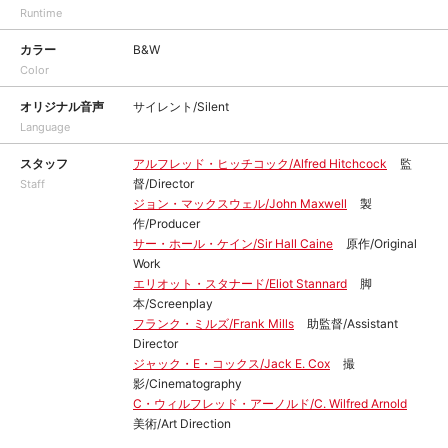
Runtime
カラー
B&W
Color
オリジナル音声
サイレント/Silent
Language
スタッフ
アルフレッド・ヒッチコック/Alfred Hitchcock
監
督/Director
Staff
ジョン・マックスウェル/John Maxwell
製
作/Producer
サー・ホール・ケイン/Sir Hall Caine
原作/Original
Work
エリオット・スタナード/Eliot Stannard
脚
本/Screenplay
フランク・ミルズ/Frank Mills
助監督/Assistant
Director
ジャック・E・コックス/Jack E. Cox
撮
影/Cinematography
C・ウィルフレッド・アーノルド/C. Wilfred Arnold
美術/Art Direction