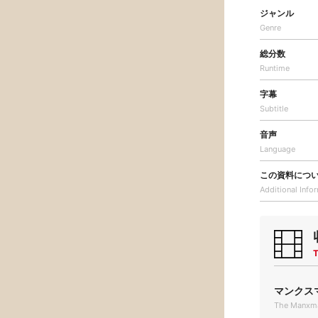
ジャンル
Genre
総分数
Runtime
字幕
Subtitle
音声
Language
この資料につ
Additional
Info
T
マンクスマン
The Manxm