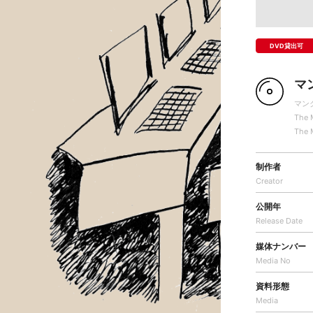
DVD貸出可
マ
マン
The 
The 
制作者
Creator
公開年
Release Date
媒体ナンバー
Media No
資料形態
Media