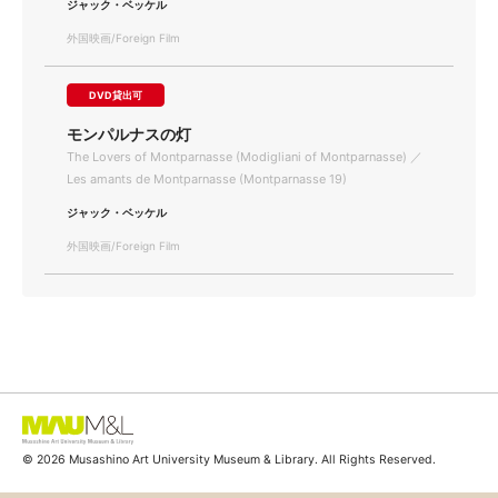
ジャック・ベッケル
外国映画/Foreign Film
DVD貸出可
モンパルナスの灯
The Lovers of Montparnasse (Modigliani of Montparnasse) ／
Les amants de Montparnasse (Montparnasse 19)
ジャック・ベッケル
外国映画/Foreign Film
© 2026 Musashino Art University Museum & Library. All Rights Reserved.