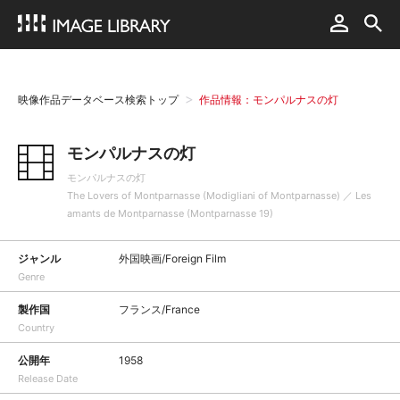
映像作品データベース検索トップ
作品情報：モンパルナスの灯
モンパルナスの灯
モンパルナスの灯
The Lovers of Montparnasse (Modigliani of Montparnasse) ／ Les
amants de Montparnasse (Montparnasse 19)
ジャンル
外国映画/Foreign Film
Genre
製作国
フランス/France
Country
公開年
1958
Release Date