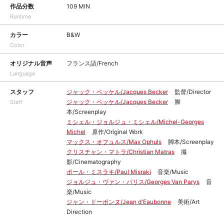
作品分数
109 MIN
Runtime
カラー
B&W
Color
オリジナル音声
フランス語/French
Language
スタッフ
ジャック・ベッケル/Jacques Becker
監督/Director
ジャック・ベッケル/Jacques Becker
脚
Staff
本/Screenplay
ミシェル・ジョルジュ・ミシェル/Michel-Georges
Michel
原作/Original Work
マックス・オフュルス/Max Ophuls
脚本/Screenplay
クリスチャン・マトラ/Christian Matras
撮
影/Cinematography
ポール・ミスラキ/Paul Misraki
音楽/Music
ジョルジュ・ヴァン・パリス/Georges Van Parys
音
楽/Music
ジャン・ドーボンヌ/Jean d'Eaubonne
美術/Art
Direction