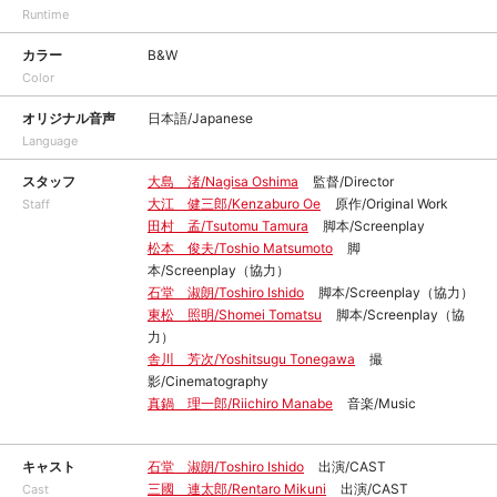
Runtime
カラー
B&W
Color
オリジナル音声
日本語/Japanese
Language
スタッフ
大島 渚/Nagisa Oshima
監督/Director
大江 健三郎/Kenzaburo Oe
原作/Original Work
Staff
田村 孟/Tsutomu Tamura
脚本/Screenplay
松本 俊夫/Toshio Matsumoto
脚
本/Screenplay（協力）
石堂 淑朗/Toshiro Ishido
脚本/Screenplay（協力）
東松 照明/Shomei Tomatsu
脚本/Screenplay（協
力）
舎川 芳次/Yoshitsugu Tonegawa
撮
影/Cinematography
真鍋 理一郎/Riichiro Manabe
音楽/Music
キャスト
石堂 淑朗/Toshiro Ishido
出演/CAST
三國 連太郎/Rentaro Mikuni
出演/CAST
Cast