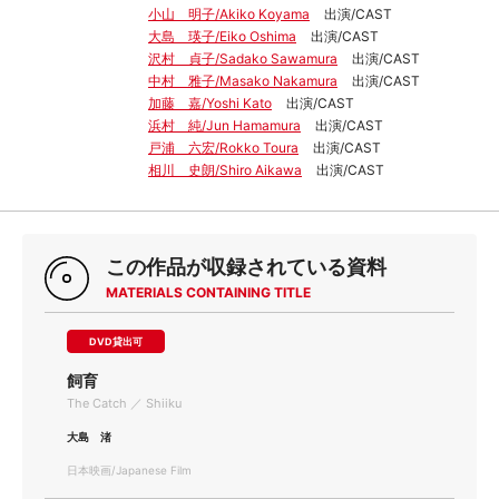
小山 明子/Akiko Koyama
出演/CAST
大島 瑛子/Eiko Oshima
出演/CAST
沢村 貞子/Sadako Sawamura
出演/CAST
中村 雅子/Masako Nakamura
出演/CAST
加藤 嘉/Yoshi Kato
出演/CAST
浜村 純/Jun Hamamura
出演/CAST
戸浦 六宏/Rokko Toura
出演/CAST
相川 史朗/Shiro Aikawa
出演/CAST
この作品が収録されている資料
MATERIALS CONTAINING TITLE
DVD貸出可
飼育
The Catch ／ Shiiku
大島 渚
日本映画/Japanese Film