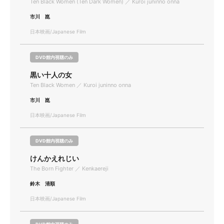
Ten Black Women (Ten Dark Women) ／ Kuroi juninno onna
市川 崑
日本映画/Japanese Film
DVD館内視聴のみ
黒い十人の女
Ten Black Women ／ Kuroi juninno onna
市川 崑
日本映画/Japanese Film
DVD館内視聴のみ
けんかえれじい
The Born Fighter ／ Kenkaereji
鈴木 清順
日本映画/Japanese Film