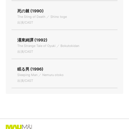
死の棘 (1990)
The Sting of Death ／ Shino toge
出演/CAST
濹東綺譚 (1992)
The Strange Tale of Oyuki ／ Bokutokidan
出演/CAST
眠る男 (1996)
Sleeping Man ／ Nemuru otoko
出演/CAST