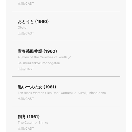
出演/CAST
おとうと (1960)
Ototo
出演/CAST
青春残酷物語 (1960)
A Story of the Cruelties of Youth ／
Seishunzankokumonogatari
出演/CAST
黒い十人の女 (1961)
Ten Black Women (Ten Dark Women) ／ Kuroi juninno onna
出演/CAST
飼育 (1961)
The Catch ／ Shiiku
出演/CAST