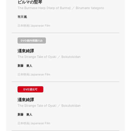
ビルマの竪琴
The Burmese Harp (Harp of Burma) ／ Birumano tategoto
市川 崑
日本映画/Japanese Film
DVD館内視聴のみ
濹東綺譚
The Strange Tale of Oyuki ／ Bokutokidan
新藤 兼人
日本映画/Japanese Film
DVD貸出可
濹東綺譚
The Strange Tale of Oyuki ／ Bokutokidan
新藤 兼人
日本映画/Japanese Film