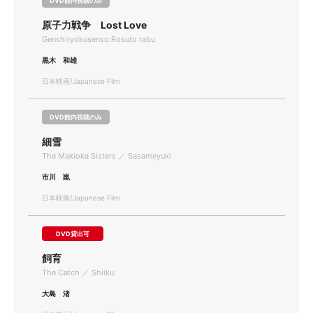
DVD館内視聴のみ
原子力戦争 Lost Love
Genshiryokusenso:Rosuto rabu
黒木 和雄
日本映画/Japanese Film
DVD館内視聴のみ
細雪
The Makioka Sisters ／ Sasameyuki
市川 崑
日本映画/Japanese Film
DVD貸出可
飼育
The Catch ／ Shiiku
大島 渚