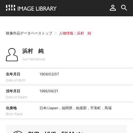
映像作品データベーストップ
人物情報：浜村 純
浜村 純
Jun Hamamura
生年月日
1906/02/07
Date of Birth
没年月日
1995/06/21
Date of Death
出身地
日本/Japan，福岡県，粕屋郡，宇美町，馬場
Birth Place