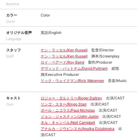
Runtime
カラー
Color
Color
オリジナル音声
英語/English
Language
スタッフ
ケン・ラッセル/Ken Russell
監督/Director
ケン・ラッセル/Ken Russell
脚本/Screenplay
Staff
ロイ・ベアード/Roy Baird
製作/Producer
デヴィッド・パットナム/David Puttnam
総指
揮/Executive Producer
リック・ウェイクマン/Rick Wakeman
音楽/Music
キャスト
ロジャー・ダルトリー/Roger Daltrey
出演/CAST
リンゴ・スター/Ringo Starr
出演/CAST
Cast
ポール・ニコラス/Paul Nicholas
出演/CAST
ジョン・ジャスティン/John Justin
出演/CAST
ネル・キャンベル/Nell Campbell
出演/CAST
アナルカ・ジウビンスカ/Anulka Dziubinska
出
演/CAST