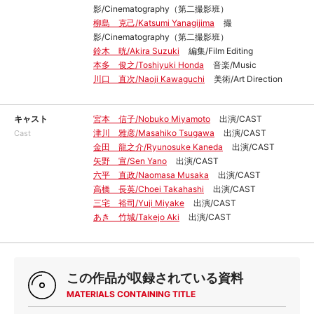
影/Cinematography（第二撮影班）
柳島 克己/Katsumi Yanagijima
撮
影/Cinematography（第二撮影班）
鈴木 晄/Akira Suzuki
編集/Film Editing
本多 俊之/Toshiyuki Honda
音楽/Music
川口 直次/Naoji Kawaguchi
美術/Art Direction
キャスト
宮本 信子/Nobuko Miyamoto
出演/CAST
津川 雅彦/Masahiko Tsugawa
出演/CAST
Cast
金田 龍之介/Ryunosuke Kaneda
出演/CAST
矢野 宣/Sen Yano
出演/CAST
六平 直政/Naomasa Musaka
出演/CAST
高橋 長英/Choei Takahashi
出演/CAST
三宅 裕司/Yuji Miyake
出演/CAST
あき 竹城/Takejo Aki
出演/CAST
この作品が収録されている資料
MATERIALS CONTAINING TITLE