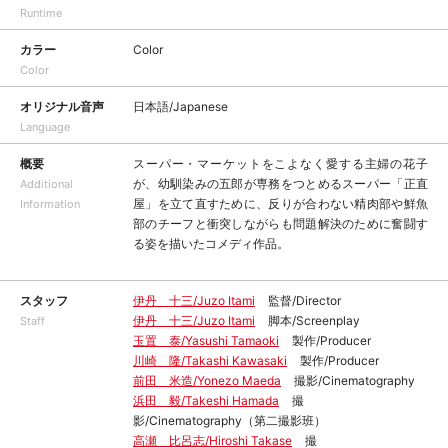
Runtime
カラー
Color
Color
オリジナル音声
日本語/Japanese
Language
概要
スーパー・マーケットをこよなく愛する主婦の花子
が、幼馴染みの五郎が専務をつとめるスーパー「正直
Additional
屋」を立て直すために、反りが合わない精肉部や鮮魚
Information
部のチーフと衝突しながらも問題解決のために奮闘す
る姿を描いたコメディ作品。
スタッフ
伊丹 十三/Juzo Itami
監督/Director
伊丹 十三/Juzo Itami
脚本/Screenplay
Staff
玉置 泰/Yasushi Tamaoki
製作/Producer
川崎 隆/Takashi Kawasaki
製作/Producer
前田 米造/Yonezo Maeda
撮影/Cinematography
浜田 毅/Takeshi Hamada
撮
影/Cinematography（第二撮影班）
高瀬 比呂志/Hiroshi Takase
撮