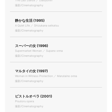
The Last Dance ／ Daibyonin
撮影/Cinematography
静かな生活 (1995)
A Quiet Life ／ Shizukana seikatsu
撮影/Cinematography
スーパーの女 (1996)
Supermarket Woman ／ Supano onna
撮影/Cinematography
マルタイの女 (1997)
Woman in Witness Protection ／ Marutaino onna
撮影/Cinematography
ピストルオペラ (2001)
Pisutoru opera
撮影/Cinematography