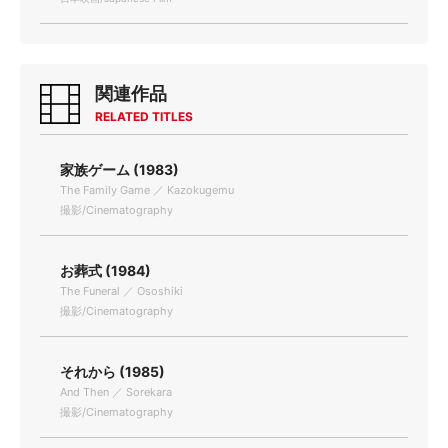
関連作品
RELATED TITLES
家族ゲーム (1983)
The Family Game ／ Kazokugemu
撮影/Cinematography
お葬式 (1984)
The Funeral ／ Ososhiki
撮影/Cinematography
それから (1985)
And Then ／ Sorekara
撮影/Cinematography