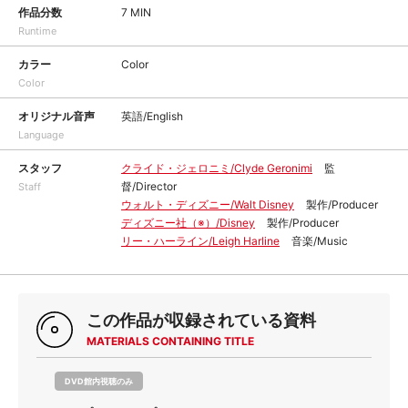
作品分数
7 MIN
Runtime
カラー
Color
Color
オリジナル音声
英語/English
Language
スタッフ
クライド・ジェロニミ/Clyde Geronimi
監
督/Director
Staff
ウォルト・ディズニー/Walt Disney
製作/Producer
ディズニー社（※）/Disney
製作/Producer
リー・ハーライン/Leigh Harline
音楽/Music
この作品が収録されている資料
MATERIALS CONTAINING TITLE
DVD館内視聴のみ