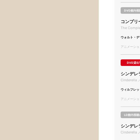
DVD館内視
コンプリー
The Complet
ウォルト・デ
アニメーション/
DVD貸出
シンデレ
Cinderella 
ウィルフレッ
アニメーション/
LD館内視聴
シンデレ
Cinderella 