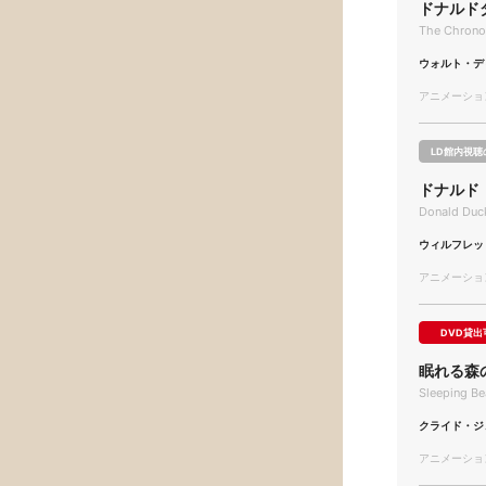
ドナルドダ
The Chrono
ウォルト・デ
アニメーション/
LD館内視聴
ドナルド
Donald Duck
ウィルフレッ
アニメーション/
DVD貸出
眠れる森
Sleeping Be
クライド・ジ
アニメーション/