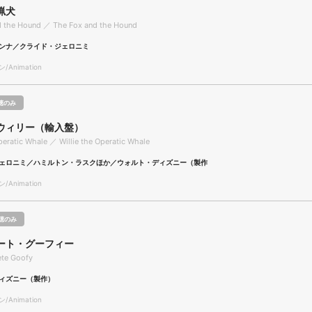
猟犬
d the Hound ／ The Fox and the Hound
ンナ／クライド・ジェロニミ
Animation
聴のみ
ウィリー（輸入盤）
Operatic Whale ／ Willie the Operatic Whale
ェロニミ／ハミルトン・ラスクほか／ウォルト・ディズニー（製作
Animation
聴のみ
ート・グーフィー
te Goofy
ィズニー（製作）
Animation