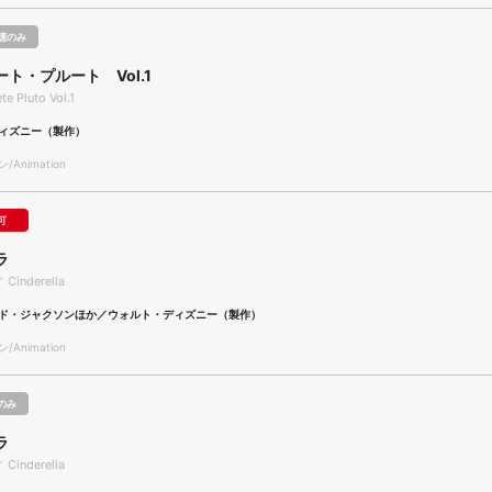
聴のみ
ト・プルート Vol.1
e Pluto Vol.1
ィズニー（製作）
Animation
可
ラ
／ Cinderella
ド・ジャクソンほか／ウォルト・ディズニー（製作）
Animation
のみ
ラ
／ Cinderella