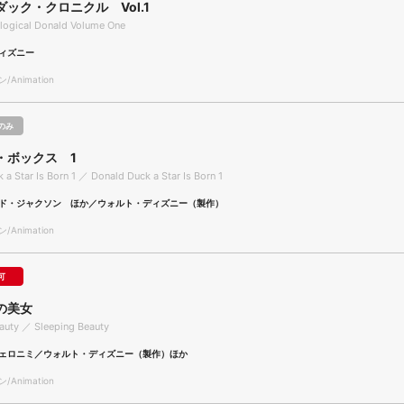
ック・クロニクル Vol.1
logical Donald Volume One
ィズニー
Animation
のみ
・ボックス 1
 a Star Is Born 1 ／ Donald Duck a Star Is Born 1
ド・ジャクソン ほか／ウォルト・ディズニー（製作）
Animation
可
の美女
auty ／ Sleeping Beauty
ェロニミ／ウォルト・ディズニー（製作）ほか
Animation