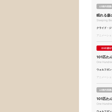
LD館内視聴
眠れる森
Sleeping Be
クライド・ジ
アニメーション/
DVD貸出
101匹わ
One Hundred
ウォルフガン
アニメーション/
LD館内視聴
101匹わ
One Hundred
ウォルフガン