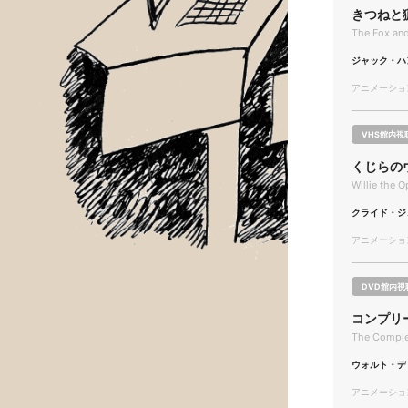
きつねと
The Fox an
ジャック・ハ
アニメーション/
VHS館内視
くじらの
Willie the 
クライド・ジ
アニメーション/
DVD館内視
コンプリ
The Comple
ウォルト・デ
アニメーション/