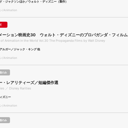
ド・ジャクソンほか／ウォルト・ディズニー（製作）
Animation
可
メーション映画史30 ウォルト・ディズニーのプロパガンダ・フィルム
 of Animation in the World Vol.30 The Propaganda Films by Walt Disney
アルガー／ジャック・キング 他
Animation
聴のみ
ー・レアリティーズ／短編傑作選
ties ／ Disney Rarities
ィズニー
Animation
聴のみ