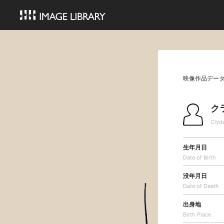
映像作品デー
ク
Clyd
生年月日
Date of Birth
没年月日
Date of Death
出身地
Birth Place