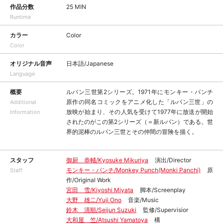
作品分数
25 MIN
Runtime
カラー
Color
Color
オリジナル音声
日本語/Japanese
Language
概要
ルパン三世第2シリーズ。1971年にモンキー・パンチ
原作の同名コミックをアニメ化した「ルパン三世」の
Additional
放映が始まり、その人気を受けて1977年に放送が開始
Information
されたのがこの第2シリーズ（＝新ルパン）である。世
界的泥棒のルパン三世とその仲間の冒険を描く。
スタッフ
御厨 恭輔/Kyosuke Mikuriya
演出/Director
モンキー・パンチ/Monkey Punch(Monki Panchi)
原
Staff
作/Original Work
宮田 雪/Kiyoshi Miyata
脚本/Screenplay
大野 雄二/Yuji Ono
音楽/Music
鈴木 清順/Seijun Suzuki
監修/Supervisior
大和屋 竺/Atsushi Yamatoya
構