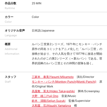
作品分数
25 MIN
Runtime
カラー
Color
Color
オリジナル音声
日本語/Japanese
Language
概要
ルパン三世第2シリーズ。1971年にモンキー・パンチ
原作の同名コミックをアニメ化した「ルパン三世」の
Additional
放映が始まり、その人気を受けて1977年に放送が開始
Information
されたのがこの第2シリーズ（＝新ルパン）である。世
界的泥棒のルパン三世とその仲間の冒険を描く。
スタッフ
三家本 泰美/Yasumi Mikamoto
演出/Director
モンキー・パンチ/Monkey Punch(Monki Panchi)
原
Staff
作/Original Work
高屋敷 英夫/Hideo Takayashiki
脚本/Screenplay
大野 雄二/Yuji Ono
音楽/Music
鈴木 清順/Seijun Suzuki
監修/Supervisior
大和屋 竺/Atsushi Yamatoya
構